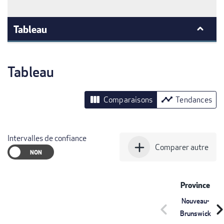
Tableau
Tableau
view_column
timeline
Comparaisons
Tendances
Intervalles de confiance
add
Comparer autre
Province
Nouveau-
chevron_left
chevron_r
Brunswick