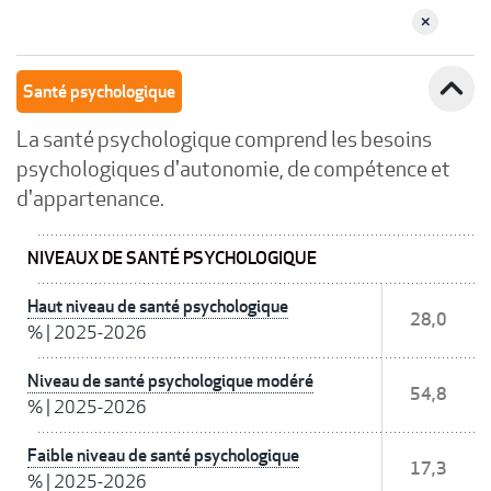
expand_less
Santé psychologique
La santé psychologique comprend les besoins
psychologiques d'autonomie, de compétence et
d'appartenance.
NIVEAUX DE SANTÉ PSYCHOLOGIQUE
Haut niveau de santé psychologique
28,0
%
|
2025-2026
Niveau de santé psychologique modéré
54,8
%
|
2025-2026
Faible niveau de santé psychologique
17,3
%
|
2025-2026