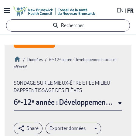
Aller
EN
FR
au
contenu
Rechercher
principal
Accueil
Données
6ᵉ-12ᵉ année : Développement social et
affectif
Fil
d'Ariane
SONDAGE SUR LE MIEUX-ÊTRE ET LE MILIEU
D’APPRENTISSAGE DES ÉLÈVES
6ᵉ-12ᵉ année : Développement social et 
Exporter données