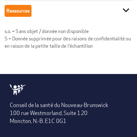
expand_more
Ressources
s.o. = Sans objet / donnée non disponible
S = Donnée supprimée pour des raisons de confidentialité ou
en raison de la petite taille de l'échantillon
Conseil de la santé du Nouveau-Brunswick
100 rue Westmorland, Suite 120
Moncton, N.-B. E1C 0G1