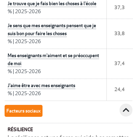
Je trouve que je fais bien les choses à l'école
37,3
%
|
2025-2026
Je sens que mes enseignants pensent que je
suis bon pour faire les choses
33,8
%
|
2025-2026
Mes enseignants m'aiment et se préoccupent
de moi
37,4
%
|
2025-2026
J'aime être avec mes enseignants
24,4
%
|
2025-2026
expand_less
Facteurs sociaux
RÉSILIENCE