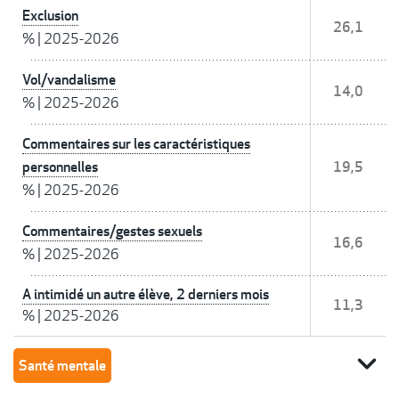
Exclusion
26,1
%
|
2025-2026
Vol/vandalisme
14,0
%
|
2025-2026
Commentaires sur les caractéristiques
personnelles
19,5
%
|
2025-2026
Commentaires/gestes sexuels
16,6
%
|
2025-2026
A intimidé un autre élève, 2 derniers mois
11,3
%
|
2025-2026
expand_more
Santé mentale