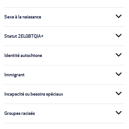
expand_more
Sexe à la naissance
expand_more
Statut 2ELGBTQIA+
expand_more
Identité autochtone
expand_more
Immigrant
expand_more
Incapacité ou besoins spéciaux
expand_more
Groupes racisés