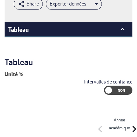
Exporter données
Tableau
Tableau
Unité
%
Intervalles de confiance
Année
chevron_left
chevron_r
académique