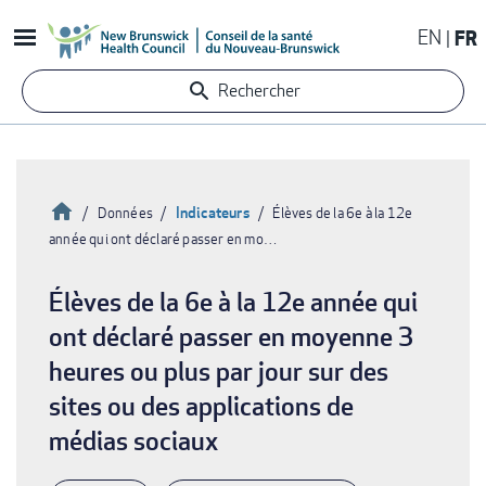
Aller
EN
FR
au
contenu
Rechercher
principal
Accueil
Indicateurs
Données
Élèves de la 6e à la 12e
année qui ont déclaré passer en mo…
Fil
d'Ariane
Élèves de la 6e à la 12e année qui
ont déclaré passer en moyenne 3
heures ou plus par jour sur des
sites ou des applications de
médias sociaux