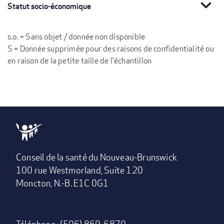
expand_more
Statut socio-économique
s.o. = Sans objet / donnée non disponible
S = Donnée supprimée pour des raisons de confidentialité ou
en raison de la petite taille de l'échantillon
Conseil de la santé du Nouveau-Brunswick
100 rue Westmorland, Suite 120
Moncton, N.-B. E1C 0G1