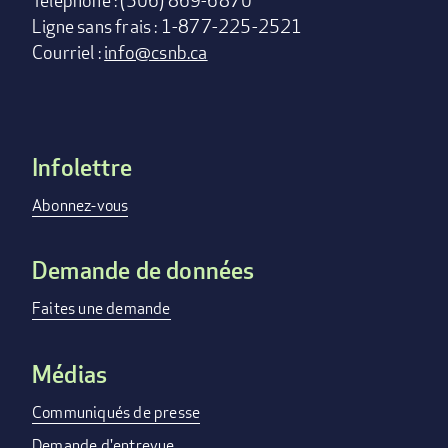
Téléphone : (506) 869-6870
Ligne sans frais : 1-877-225-2521
Courriel :
info@csnb.ca
Infolettre
Footer
menu
Abonnez-vous
Demande de données
Faites une demande
Médias
Communiqués de presse
Demande d'entrevue