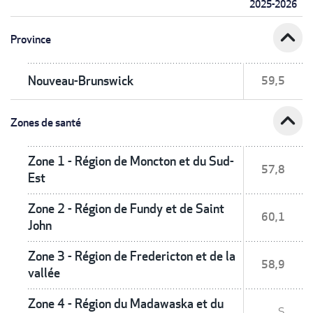
2025-2026
expand_less
Province
Nouveau-Brunswick
59,5
expand_less
Zones de santé
Zone 1 - Région de Moncton et du Sud-
57,8
Est
Zone 2 - Région de Fundy et de Saint
60,1
John
Zone 3 - Région de Fredericton et de la
58,9
vallée
Zone 4 - Région du Madawaska et du
S