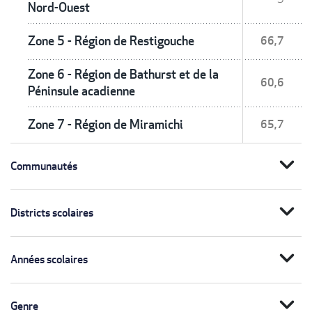
Nord-Ouest
Zone 5 - Région de Restigouche
66,7
Zone 6 - Région de Bathurst et de la
60,6
Péninsule acadienne
Zone 7 - Région de Miramichi
65,7
expand_more
Communautés
expand_more
Districts scolaires
expand_more
Années scolaires
expand_more
Genre