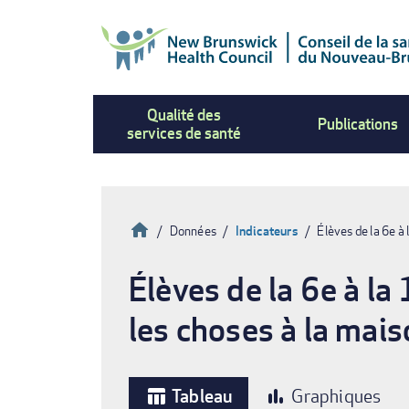
Aller
au
contenu
principal
Qualité des
Publications
services de santé
Accueil
Données
Indicateurs
Élèves de la 6e à 
Fil
Élèves de la 6e à la
d'Ariane
les choses à la mai
Tableau
Graphiques
table_chart
bar_chart