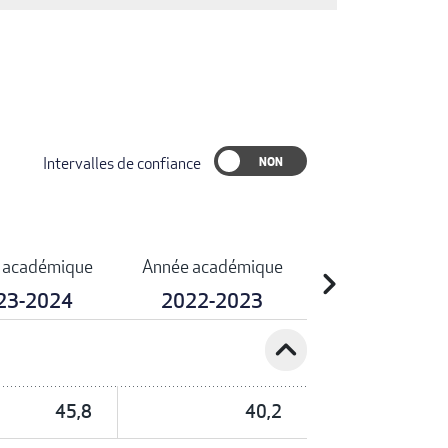
Intervalles de confiance
 académique
Année académique
chevron_right
23-2024
2022-2023
expand_less
45,8
40,2