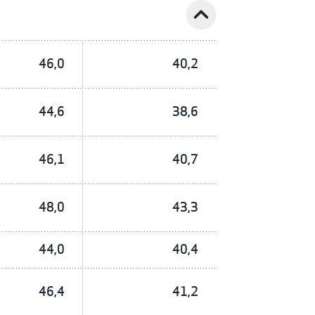
expand_less
46,0
40,2
44,6
38,6
46,1
40,7
48,0
43,3
44,0
40,4
46,4
41,2