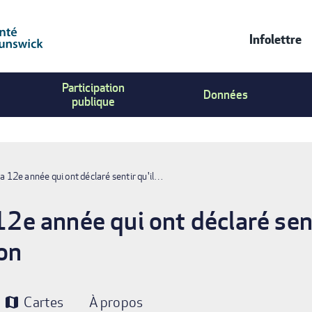
Infolettre
Contac
Participation
Us
Données
publique
Menu
la 12e année qui ont déclaré sentir qu'il…
 12e année qui ont déclaré sent
son
Cartes
À propos
map