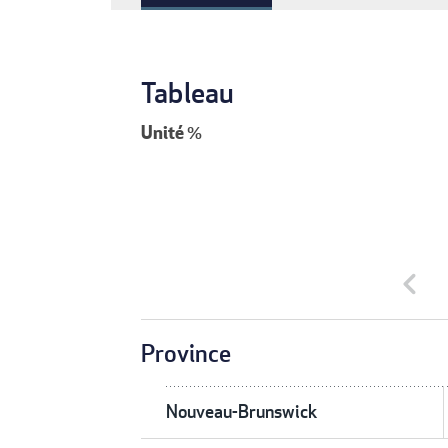
Tableau
Unité
%
chevron_left
Province
Nouveau-Brunswick