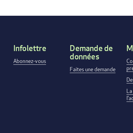
Infolettre
Demande de
M
données
Footer
Abonnez-vous
Co
pr
menu
Faites une demande
De
La
l'a