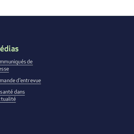
édias
mmuniqués de
esse
mande d'entrevue
 santé dans
ctualité