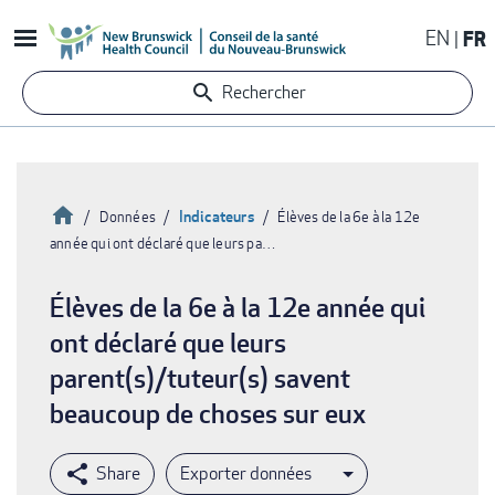
Aller
EN
FR
au
contenu
Rechercher
principal
Accueil
Indicateurs
Données
Élèves de la 6e à la 12e
année qui ont déclaré que leurs pa…
Fil
d'Ariane
Élèves de la 6e à la 12e année qui
ont déclaré que leurs
parent(s)/tuteur(s) savent
beaucoup de choses sur eux
Exporter données