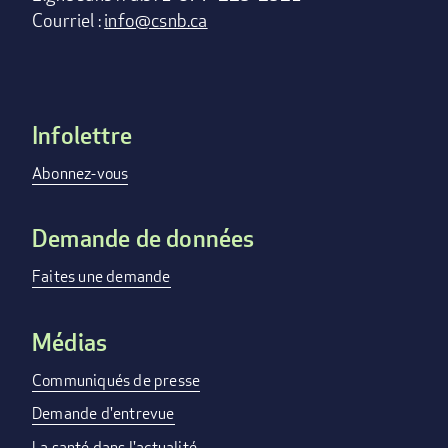
Courriel :
info@csnb.ca
Infolettre
Footer
menu
Abonnez-vous
Demande de données
Faites une demande
Médias
Communiqués de presse
Demande d'entrevue
La santé dans l'actualité