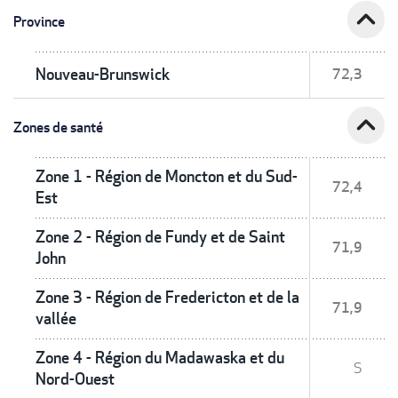
expand_less
Province
Nouveau-Brunswick
72,3
expand_less
Zones de santé
Zone 1 - Région de Moncton et du Sud-
72,4
Est
Zone 2 - Région de Fundy et de Saint
71,9
John
Zone 3 - Région de Fredericton et de la
71,9
vallée
Zone 4 - Région du Madawaska et du
S
Nord-Ouest