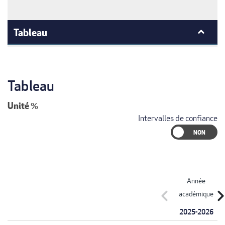
Tableau
Tableau
Unité
%
Intervalles de confiance
Année
chevron_left
chevron_r
académique
2025-2026