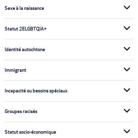
expand_more
Sexe à la naissance
expand_more
Statut 2ELGBTQIA+
expand_more
Identité autochtone
expand_more
Immigrant
expand_more
Incapacité ou besoins spéciaux
expand_more
Groupes racisés
expand_more
Statut socio-économique