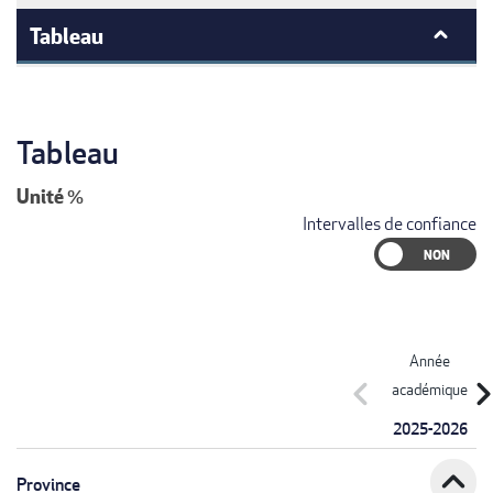
Tableau
Tableau
Unité
%
Intervalles de confiance
Année
chevron_left
chevron_r
académique
2025-2026
expand_less
Province