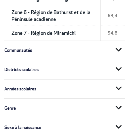
Zone 6 - Région de Bathurst et de la
63,4
Péninsule acadienne
Zone 7 - Région de Miramichi
54,8
expand_more
Communautés
expand_more
Districts scolaires
expand_more
Années scolaires
expand_more
Genre
expand_more
Sexe à la naissance