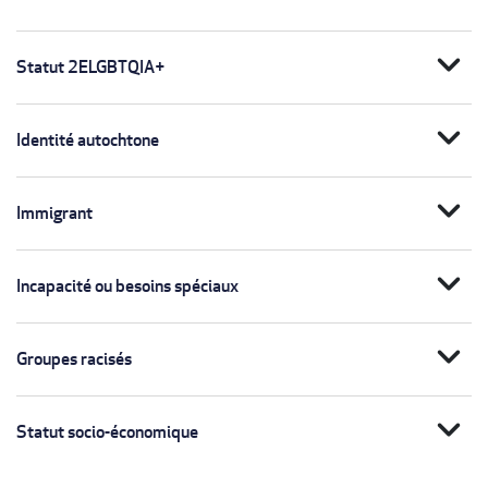
expand_more
Statut 2ELGBTQIA+
expand_more
Identité autochtone
expand_more
Immigrant
expand_more
Incapacité ou besoins spéciaux
expand_more
Groupes racisés
expand_more
Statut socio-économique