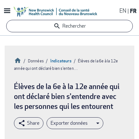
Aller
EN
FR
au
contenu
Rechercher
principal
Accueil
Indicateurs
Données
Élèves de la 6e à la 12e
année qui ont déclaré bien s'enten…
Fil
d'Ariane
Élèves de la 6e à la 12e année qui
ont déclaré bien s'entendre avec
les personnes qui les entourent
Exporter données