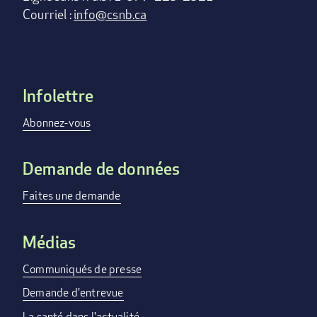
Courriel :
info@csnb.ca
Infolettre
Footer
menu
Abonnez-vous
Demande de données
Faites une demande
Médias
Communiqués de presse
Demande d'entrevue
La santé dans l'actualité