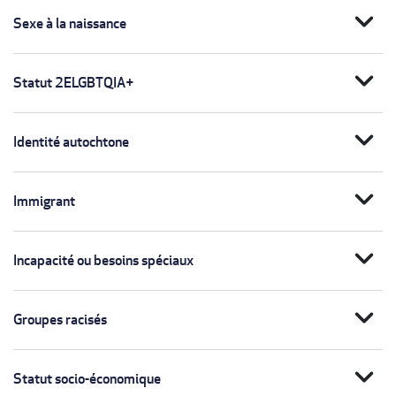
expand_more
Sexe à la naissance
expand_more
Statut 2ELGBTQIA+
expand_more
Identité autochtone
expand_more
Immigrant
expand_more
Incapacité ou besoins spéciaux
expand_more
Groupes racisés
expand_more
Statut socio-économique