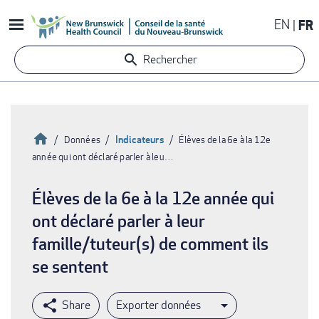
Aller
EN
FR
au
contenu
Rechercher
principal
Accueil
Indicateurs
Données
Élèves de la 6e à la 12e
année qui ont déclaré parler à leu…
Fil
d'Ariane
Élèves de la 6e à la 12e année qui
ont déclaré parler à leur
famille/tuteur(s) de comment ils
se sentent
Exporter données