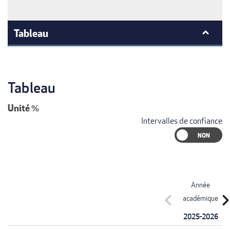
Tableau
Tableau
Unité
%
Intervalles de confiance
Année
chevron_left
chevron_r
académique
2025-2026