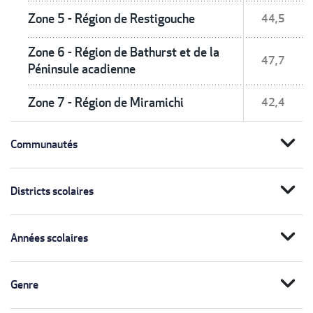
Zone 5 - Région de Restigouche
44,5
Zone 6 - Région de Bathurst et de la
47,7
Péninsule acadienne
Zone 7 - Région de Miramichi
42,4
expand_more
Communautés
expand_more
Districts scolaires
expand_more
Années scolaires
expand_more
Genre