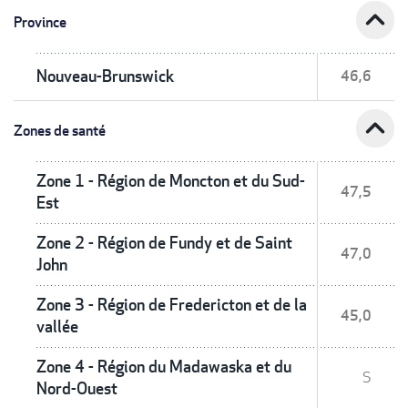
expand_less
Province
Nouveau-Brunswick
46,6
expand_less
Zones de santé
Zone 1 - Région de Moncton et du Sud-
47,5
Est
Zone 2 - Région de Fundy et de Saint
47,0
John
Zone 3 - Région de Fredericton et de la
45,0
vallée
Zone 4 - Région du Madawaska et du
S
Nord-Ouest