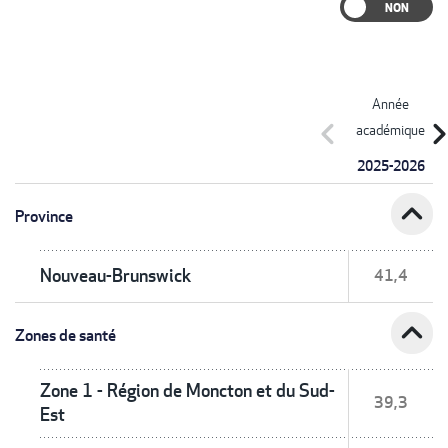
Année
chevron_left
chevron_r
académique
2025-2026
expand_less
Province
Nouveau-Brunswick
41,4
expand_less
Zones de santé
Zone 1 - Région de Moncton et du Sud-
39,3
Est