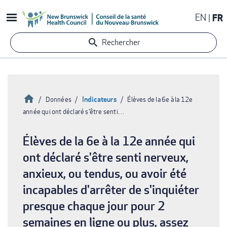
Aller
EN
FR
au
contenu
Rechercher
principal
Accueil
Indicateurs
Données
Élèves de la 6e à la 12e
année qui ont déclaré s'être senti…
Fil
d'Ariane
Élèves de la 6e à la 12e année qui
ont déclaré s'être senti nerveux,
anxieux, ou tendus, ou avoir été
incapables d'arrêter de s'inquiéter
presque chaque jour pour 2
semaines en ligne ou plus, assez