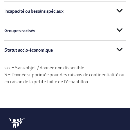
expand_more
Incapacité ou besoins spéciaux
expand_more
Groupes racisés
expand_more
Statut socio-économique
s.o. = Sans objet / donnée non disponible
S = Donnée supprimée pour des raisons de confidentialité ou
en raison de la petite taille de l'échantillon