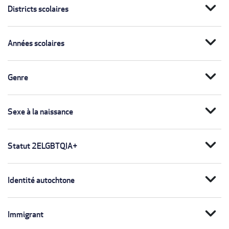
expand_more
Districts scolaires
expand_more
Années scolaires
expand_more
Genre
expand_more
Sexe à la naissance
expand_more
Statut 2ELGBTQIA+
expand_more
Identité autochtone
expand_more
Immigrant