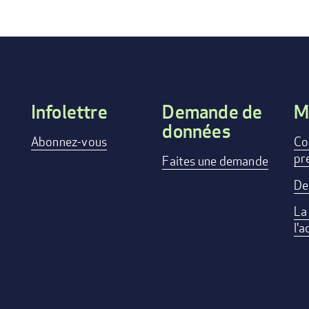
Infolettre
Demande de
M
données
Footer
Abonnez-vous
Co
pr
menu
Faites une demande
De
La
l'a