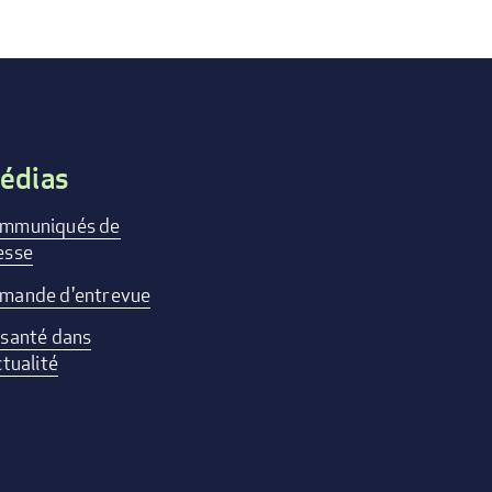
édias
mmuniqués de
esse
mande d'entrevue
 santé dans
ctualité