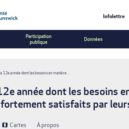
Infolettre
Contac
Participation
Us
Données
publique
Menu
 la 12e année dont les besoins en matière …
a 12e année dont les besoins e
fortement satisfaits par leur
Cartes
À propos
map