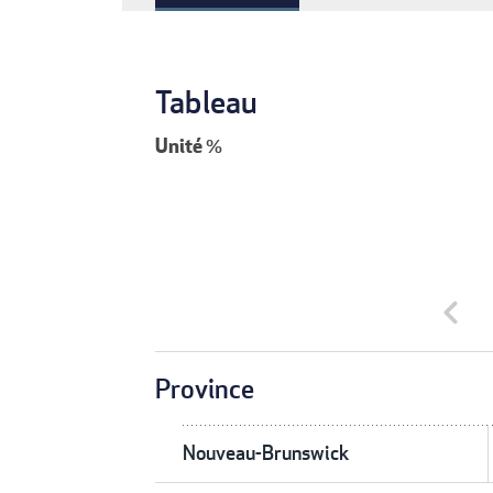
Tableau
Unité
%
chevron_left
Province
Nouveau-Brunswick