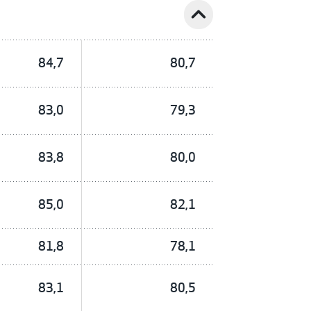
expand_less
84,7
80,7
83,0
79,3
83,8
80,0
85,0
82,1
81,8
78,1
83,1
80,5