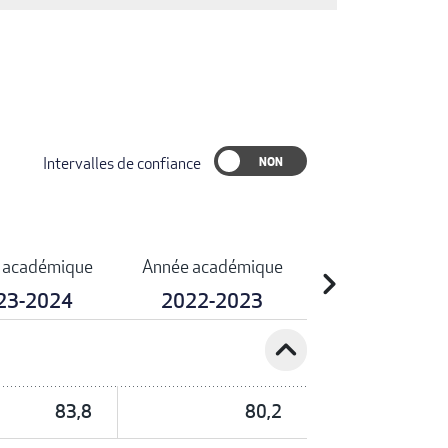
Intervalles de confiance
 académique
Année académique
chevron_right
23-2024
2022-2023
expand_less
83,8
80,2