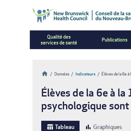
Aller
au
contenu
principal
Qualité des
Publications
services de santé
Accueil
Données
Indicateurs
Élèves de la 6e à
Fil
Élèves de la 6e à l
d'Ariane
psychologique sont 
Tableau
Graphiques
table_chart
bar_chart