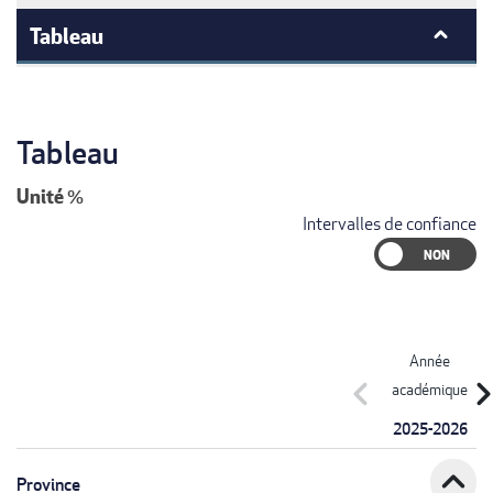
Tableau
Tableau
Unité
%
Intervalles de confiance
Année
chevron_left
chevron_r
académique
2025-2026
expand_less
Province