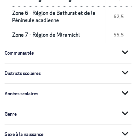
Zone 6 - Région de Bathurst et de la
62,5
Péninsule acadienne
Zone 7 - Région de Miramichi
55,5
expand_more
Communautés
expand_more
Districts scolaires
expand_more
Années scolaires
expand_more
Genre
expand_more
Sexe à la naissance