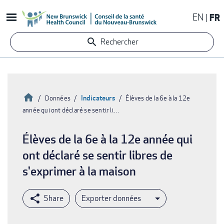
Aller
EN
FR
au
contenu
Rechercher
principal
Accueil
Indicateurs
Données
Élèves de la 6e à la 12e
année qui ont déclaré se sentir li…
Fil
d'Ariane
Élèves de la 6e à la 12e année qui
ont déclaré se sentir libres de
s'exprimer à la maison
Exporter données