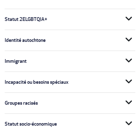
expand_more
Statut 2ELGBTQIA+
expand_more
Identité autochtone
expand_more
Immigrant
expand_more
Incapacité ou besoins spéciaux
expand_more
Groupes racisés
expand_more
Statut socio-économique