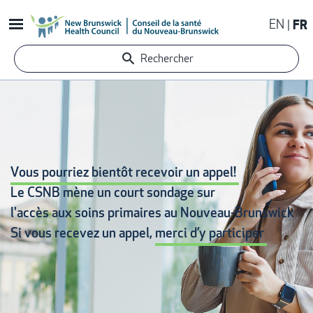
Aller
EN
FR
au
contenu
Rechercher
principal
Vous pourriez bientôt recevoir un appel!
Le CSNB mène un court sondage sur
l'accès aux soins primaires
au Nouveau-Brunswick
Si vous recevez un appel,
merci d’y participer