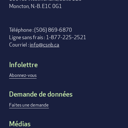
Moncton, N.-B. E1C 0G1
Téléphone : (506) 869-6870
Ligne sans frais : 1-877-225-2521
Courriel :
info@csnb.ca
Infolettre
Footer
menu
Abonnez-vous
Demande de données
Faites une demande
Médias