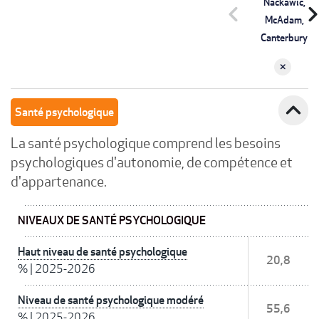
Nackawic,
chevron_left
chevron_r
McAdam,
Canterbury
expand_less
Santé psychologique
La santé psychologique comprend les besoins
psychologiques d'autonomie, de compétence et
d'appartenance.
NIVEAUX DE SANTÉ PSYCHOLOGIQUE
Haut niveau de santé psychologique
20,8
%
|
2025-2026
Niveau de santé psychologique modéré
55,6
%
|
2025-2026