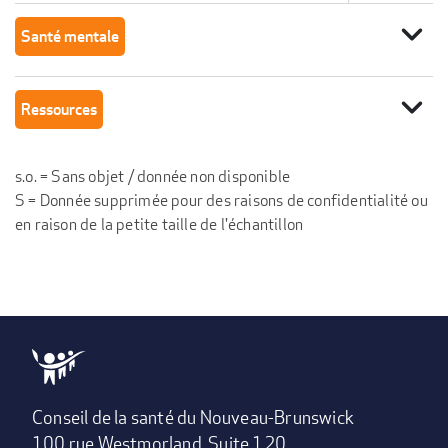
expand_more
Santé mentale
expand_more
Ressources
s.o. = Sans objet / donnée non disponible
S = Donnée supprimée pour des raisons de confidentialité ou
en raison de la petite taille de l'échantillon
Conseil de la santé du Nouveau-Brunswick
100 rue Westmorland, Suite 120