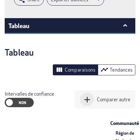
Tableau
Tableau
view_column
timeline
Comparaisons
Tendances
Intervalles de confiance
add
Comparer autre
Communauté
Région de