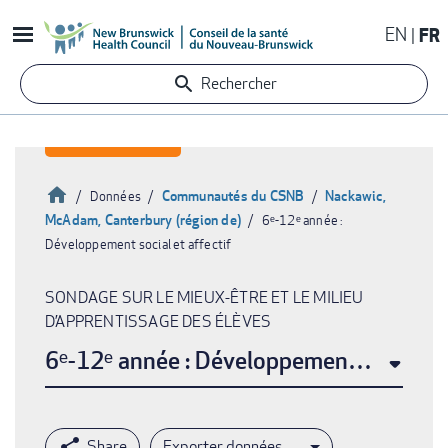
Aller
EN
FR
au
contenu
Rechercher
principal
Accueil
Communautés du CSNB
Nackawic,
Données
McAdam, Canterbury (région de)
6ᵉ-12ᵉ année :
Fil
Développement social et affectif
d'Ariane
SONDAGE SUR LE MIEUX-ÊTRE ET LE MILIEU
D’APPRENTISSAGE DES ÉLÈVES
6ᵉ-12ᵉ année : Développement social et 
Exporter données