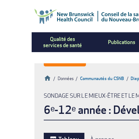
Aller
au
contenu
principal
Qualité des
Publications
services de santé
Accueil
Données
Communautés du CSNB
Die
Fil
SONDAGE SUR LE MIEUX-ÊTRE ET LE 
d'Ariane
6ᵉ-12ᵉ année : Déve