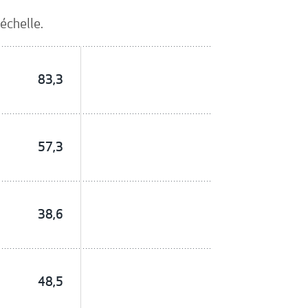
échelle.
83,3
57,3
38,6
48,5