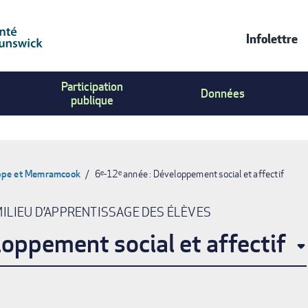
Infolettre
Contac
Participation
Us
Données
publique
Menu
ppe et Memramcook
6ᵉ-12ᵉ année : Développement social et affectif
MILIEU D’APPRENTISSAGE DES ÉLÈVES
loppement social et affectif