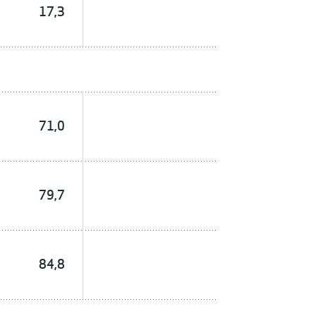
17,3
71,0
79,7
84,8