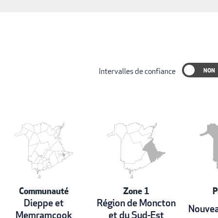
Intervalles de confiance
Communauté
Zone 1
P
Dieppe et
Région de Moncton
Nouvea
Memramcook
et du Sud-Est