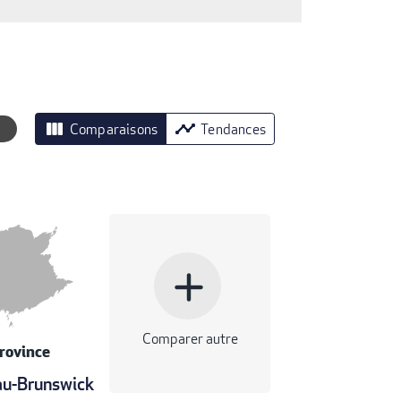
view_column
timeline
Comparaisons
Tendances
add
Comparer autre
rovince
u-Brunswick