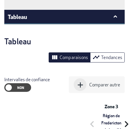
Tableau
Tableau
view_column
timeline
Comparaisons
Tendances
Intervalles de confiance
add
Comparer autre
Zone 3
Région de
chevron_left
chevron_r
Fredericton