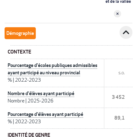
et de la vallée
expand_less
Démographie
CONTEXTE
Pourcentage d'écoles publiques admissibles
ayant participé au niveau provincial
s.o.
%
|
2022-2023
Nombre d'élèves ayant participé
3 452
Nombre
|
2025-2026
Pourcentage d'élèves ayant participé
89,1
%
|
2022-2023
IDENTITÉ DE GENRE