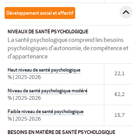
expand_less
Développement social et affectif
NIVEAUX DE SANTÉ PSYCHOLOGIQUE
La santé psychologique comprend les besoins
psychologiques d'autonomie, de compétence et
d'appartenance
Haut niveau de santé psychologique
22,1
%
|
2025-2026
Niveau de santé psychologique modéré
62,2
%
|
2025-2026
Faible niveau de santé psychologique
15,7
%
|
2025-2026
BESOINS EN MATIÈRE DE SANTÉ PSYCHOLOGIQUE