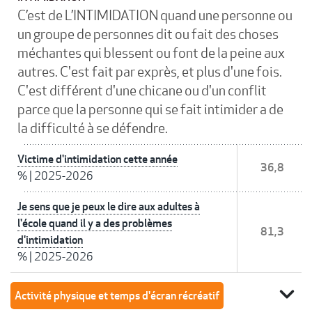
C’est de L’INTIMIDATION quand une personne ou
un groupe de personnes dit ou fait des choses
méchantes qui blessent ou font de la peine aux
autres. C'est fait par exprès, et plus d'une fois.
C'est différent d'une chicane ou d'un conflit
parce que la personne qui se fait intimider a de
la difficulté à se défendre.
Victime d'intimidation cette année
36,8
%
|
2025-2026
Je sens que je peux le dire aux adultes à
l'école quand il y a des problèmes
81,3
d'intimidation
%
|
2025-2026
expand_more
Activité physique et temps d'écran récréatif