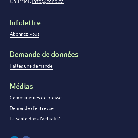
Courriel :
info@csnb.ca
Infolettre
Footer
menu
Abonnez-vous
Demande de données
Faites une demande
Médias
Communiqués de presse
Demande d'entrevue
La santé dans l'actualité