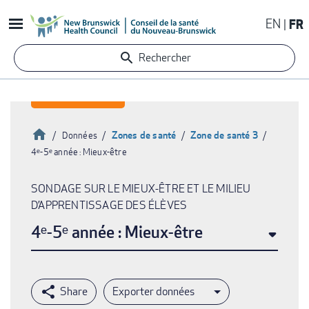
Aller
EN
FR
au
contenu
Rechercher
principal
Accueil
Zones de santé
Zone de santé 3
Données
4ᵉ-5ᵉ année : Mieux-être
Fil
d'Ariane
SONDAGE SUR LE MIEUX-ÊTRE ET LE MILIEU
D’APPRENTISSAGE DES ÉLÈVES
4ᵉ-5ᵉ année : Mieux-être
Exporter données