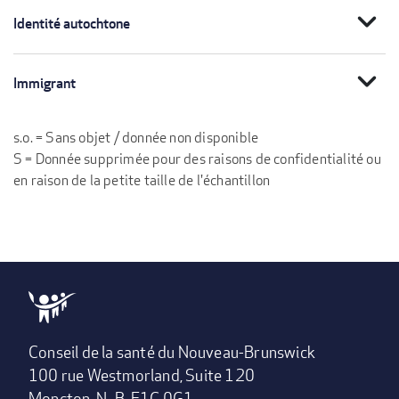
expand_more
Identité autochtone
expand_more
Immigrant
s.o. = Sans objet / donnée non disponible
S = Donnée supprimée pour des raisons de confidentialité ou
en raison de la petite taille de l'échantillon
Conseil de la santé du Nouveau-Brunswick
100 rue Westmorland, Suite 120
Moncton, N.-B. E1C 0G1