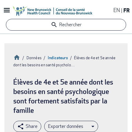
Aller
EN
FR
au
contenu
Rechercher
principal
Accueil
Indicateurs
Données
Élèves de 4e et 5e année
dont les besoins en santé psycholo…
Fil
d'Ariane
Élèves de 4e et 5e année dont les
besoins en santé psychologique
sont fortement satisfaits par la
famille
Exporter données