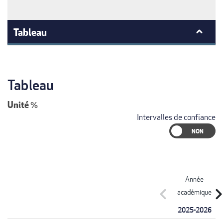
Tableau
Tableau
Unité
%
Intervalles de confiance
Année
chevron_left
chevron_r
académique
2025-2026