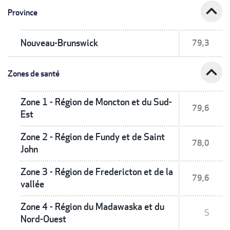
expand_less
Province
Nouveau-Brunswick
79,3
expand_less
Zones de santé
Zone 1 - Région de Moncton et du Sud-
79,6
Est
Zone 2 - Région de Fundy et de Saint
78,0
John
Zone 3 - Région de Fredericton et de la
79,6
vallée
Zone 4 - Région du Madawaska et du
S
Nord-Ouest