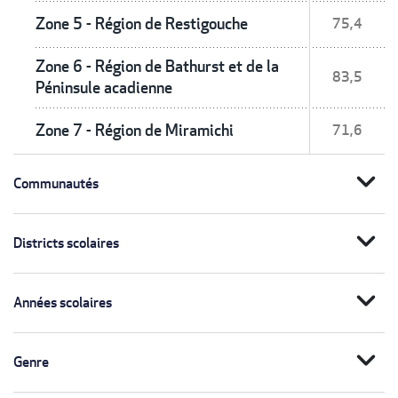
Zone 5 - Région de Restigouche
75,4
Zone 6 - Région de Bathurst et de la
83,5
Péninsule acadienne
Zone 7 - Région de Miramichi
71,6
expand_more
Communautés
expand_more
Districts scolaires
expand_more
Années scolaires
expand_more
Genre