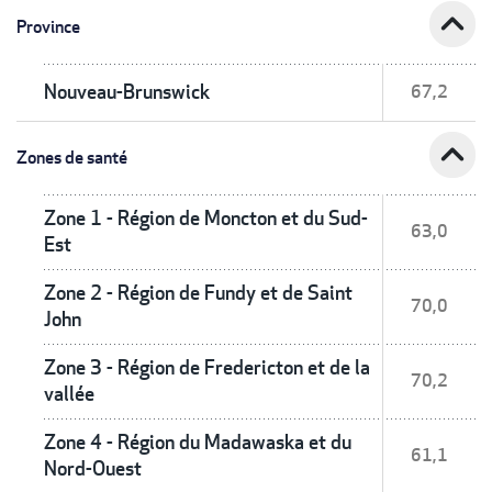
expand_less
Province
Nouveau-Brunswick
67,2
expand_less
Zones de santé
Zone 1 - Région de Moncton et du Sud-
63,0
Est
Zone 2 - Région de Fundy et de Saint
70,0
John
Zone 3 - Région de Fredericton et de la
70,2
vallée
Zone 4 - Région du Madawaska et du
61,1
Nord-Ouest