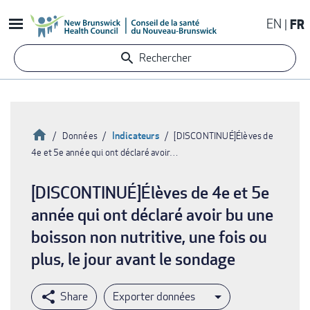
Aller
EN
FR
au
contenu
Rechercher
principal
Accueil
Indicateurs
Données
[DISCONTINUÉ]Élèves de
4e et 5e année qui ont déclaré avoir…
Fil
d'Ariane
[DISCONTINUÉ]Élèves de 4e et 5e
année qui ont déclaré avoir bu une
boisson non nutritive, une fois ou
plus, le jour avant le sondage
Exporter données