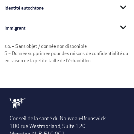
expand_more
Identité autochtone
expand_more
Immigrant
s.o. = Sans objet / donnée non disponible
S = Donnée supprimée pour des raisons de confidentialité ou
en raison de la petite taille de l'échantillon
Conseil de la santé du Nouveau-Brunswick
100 rue Westmorland, Suite 120
Moncton, N.-B. E1C 0G1