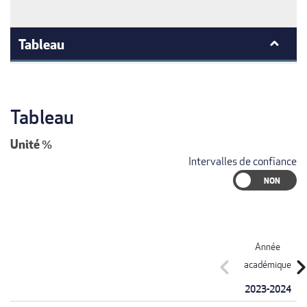
Tableau
Tableau
Unité
%
Intervalles de confiance
Année
chevron_left
chevron_r
académique
2023-2024