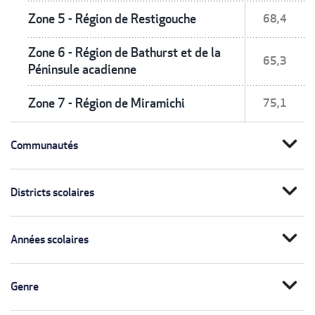
Zone 5 - Région de Restigouche
68,4
Zone 6 - Région de Bathurst et de la
65,3
Péninsule acadienne
Zone 7 - Région de Miramichi
75,1
expand_more
Communautés
expand_more
Districts scolaires
expand_more
Années scolaires
expand_more
Genre