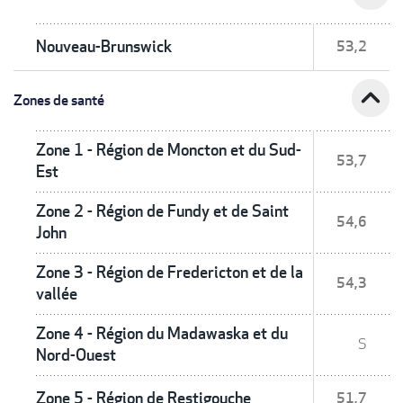
Nouveau-Brunswick
53,2
expand_less
Zones de santé
Zone 1 - Région de Moncton et du Sud-
53,7
Est
Zone 2 - Région de Fundy et de Saint
54,6
John
Zone 3 - Région de Fredericton et de la
54,3
vallée
Zone 4 - Région du Madawaska et du
S
Nord-Ouest
Zone 5 - Région de Restigouche
51,7