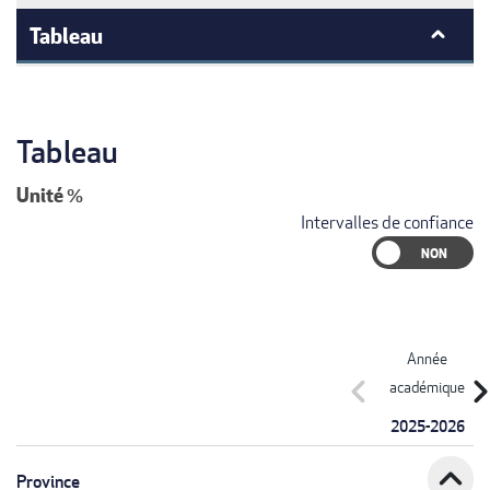
Tableau
Tableau
Unité
%
Intervalles de confiance
Année
chevron_left
chevron_r
académique
2025-2026
expand_less
Province