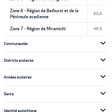
Zone 6 - Région de Bathurst et de la
53,0
Péninsule acadienne
Zone 7 - Région de Miramichi
46,5
expand_more
Communautés
expand_more
Districts scolaires
expand_more
Années scolaires
expand_more
Genre
expand_more
Identité autochtone