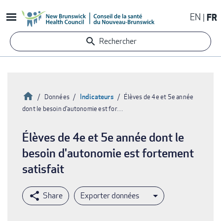
Aller
EN
FR
au
contenu
Rechercher
principal
Accueil
Indicateurs
Données
Élèves de 4e et 5e année
dont le besoin d'autonomie est for…
Fil
d'Ariane
Élèves de 4e et 5e année dont le
besoin d'autonomie est fortement
satisfait
Exporter données