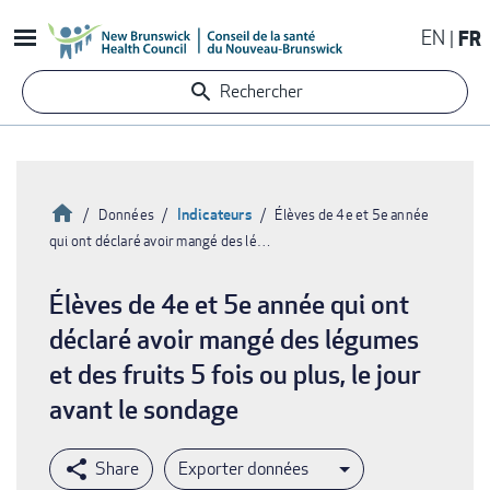
Aller
EN
FR
au
contenu
Rechercher
principal
Accueil
Indicateurs
Données
Élèves de 4e et 5e année
qui ont déclaré avoir mangé des lé…
Fil
d'Ariane
Élèves de 4e et 5e année qui ont
déclaré avoir mangé des légumes
et des fruits 5 fois ou plus, le jour
avant le sondage
Exporter données