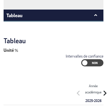
Tableau
Tableau
Unité
%
Intervalles de confiance
Année
chevron_left
chevron_r
académique
2025-2026