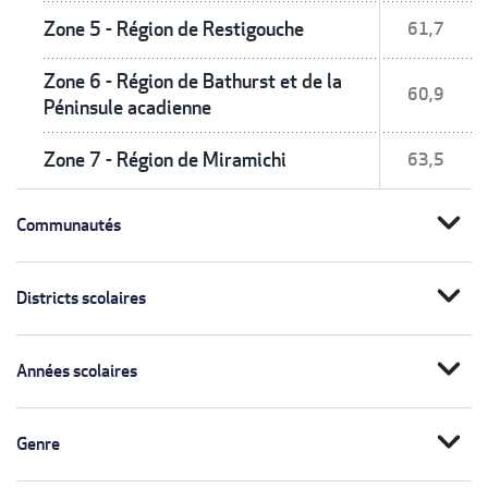
Zone 5 - Région de Restigouche
61,7
Zone 6 - Région de Bathurst et de la
60,9
Péninsule acadienne
Zone 7 - Région de Miramichi
63,5
expand_more
Communautés
expand_more
Districts scolaires
expand_more
Années scolaires
expand_more
Genre