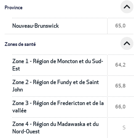
expand_less
Province
Nouveau-Brunswick
65,0
expand_less
Zones de santé
Zone 1 - Région de Moncton et du Sud-
64,2
Est
Zone 2 - Région de Fundy et de Saint
65,8
John
Zone 3 - Région de Fredericton et de la
66,0
vallée
Zone 4 - Région du Madawaska et du
S
Nord-Ouest