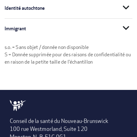
expand_more
Identité autochtone
expand_more
Immigrant
s.o. = Sans objet / donnée non disponible
S = Donnée supprimée pour des raisons de confidentialité ou
en raison de la petite taille de l'échantillon
Conseil de la santé du Nouveau-Brunswick
100 rue Westmorland, Suite 120
Moncton, N.-B. E1C 0G1