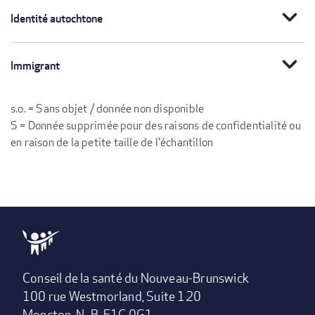
expand_more
Identité autochtone
expand_more
Immigrant
s.o. = Sans objet / donnée non disponible
S = Donnée supprimée pour des raisons de confidentialité ou
en raison de la petite taille de l'échantillon
Conseil de la santé du Nouveau-Brunswick
100 rue Westmorland, Suite 120
Moncton, N.-B. E1C 0G1