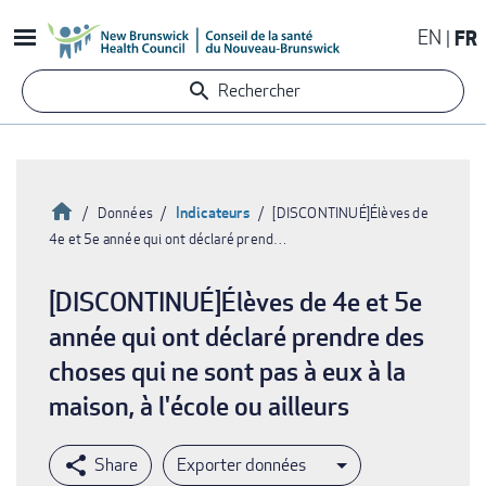
Aller
EN
FR
au
contenu
Rechercher
principal
Accueil
Indicateurs
Données
[DISCONTINUÉ]Élèves de
4e et 5e année qui ont déclaré prend…
Fil
d'Ariane
[DISCONTINUÉ]Élèves de 4e et 5e
année qui ont déclaré prendre des
choses qui ne sont pas à eux à la
maison, à l'école ou ailleurs
Exporter données