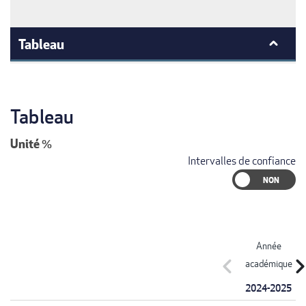
Tableau
Tableau
Unité
%
Intervalles de confiance
Année
chevron_left
chevron_r
académique
2024-2025