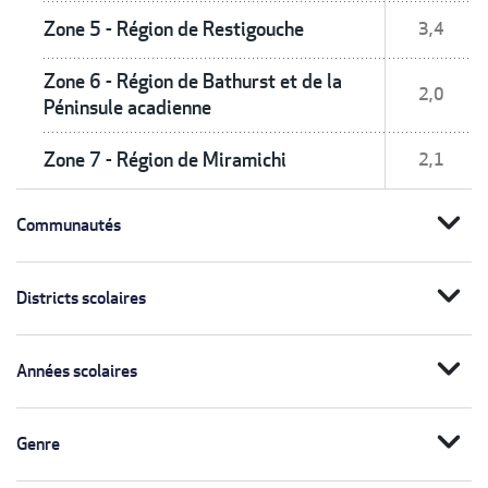
Zone 5 - Région de Restigouche
3,4
Zone 6 - Région de Bathurst et de la
2,0
Péninsule acadienne
Zone 7 - Région de Miramichi
2,1
expand_more
Communautés
expand_more
Districts scolaires
expand_more
Années scolaires
expand_more
Genre