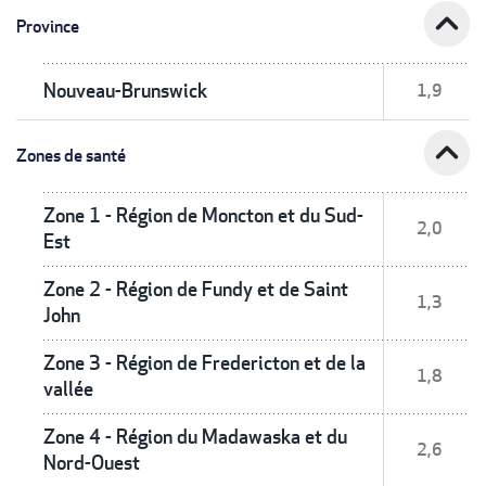
expand_less
Province
Nouveau-Brunswick
1,9
expand_less
Zones de santé
Zone 1 - Région de Moncton et du Sud-
2,0
Est
Zone 2 - Région de Fundy et de Saint
1,3
John
Zone 3 - Région de Fredericton et de la
1,8
vallée
Zone 4 - Région du Madawaska et du
2,6
Nord-Ouest