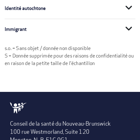
expand_more
Identité autochtone
expand_more
Immigrant
s.o. = Sans objet / donnée non disponible
S = Donnée supprimée pour des raisons de confidentialité ou
en raison de la petite taille de l'échantillon
Conseil de la santé du Nouveau-Brunswick
100 rue Westmorland, Suite 120
Moncton, N.-B. E1C 0G1