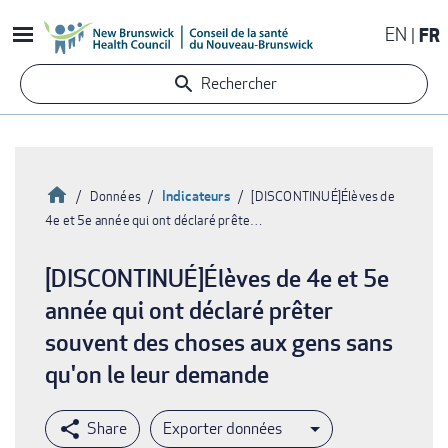
Aller
EN
FR
au
contenu
Rechercher
principal
Accueil
Indicateurs
Données
[DISCONTINUÉ]Élèves de
4e et 5e année qui ont déclaré prête…
Fil
d'Ariane
[DISCONTINUÉ]Élèves de 4e et 5e
année qui ont déclaré prêter
souvent des choses aux gens sans
qu'on le leur demande
Exporter données