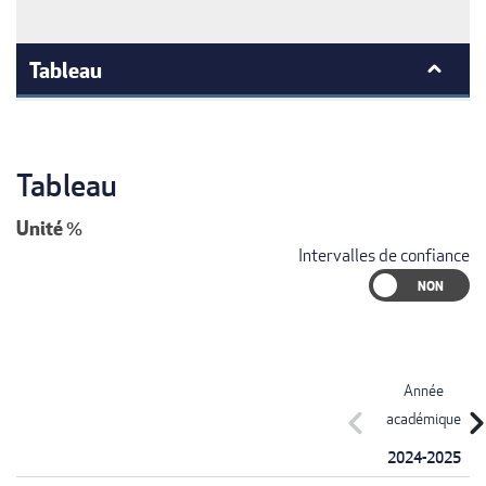
Tableau
Tableau
Unité
%
Intervalles de confiance
Année
chevron_left
chevron_r
académique
2024-2025