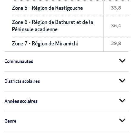
Zone 5 - Région de Restigouche
33,8
Zone 6 - Région de Bathurst et de la
36,4
Péninsule acadienne
Zone 7 - Région de Miramichi
29,8
expand_more
Communautés
expand_more
Districts scolaires
expand_more
Années scolaires
expand_more
Genre