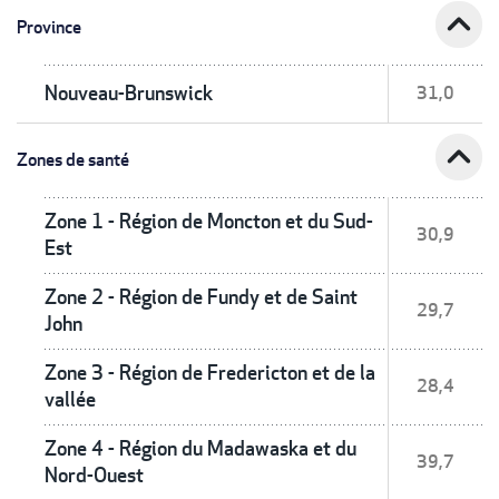
expand_less
Province
Nouveau-Brunswick
31,0
expand_less
Zones de santé
Zone 1 - Région de Moncton et du Sud-
30,9
Est
Zone 2 - Région de Fundy et de Saint
29,7
John
Zone 3 - Région de Fredericton et de la
28,4
vallée
Zone 4 - Région du Madawaska et du
39,7
Nord-Ouest