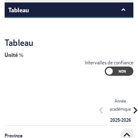
Tableau
Tableau
Unité
%
Intervalles de confiance
Année
chevron_left
chevron_r
académique
2025-2026
expand_less
Province