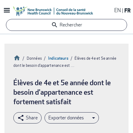
Aller
EN
FR
au
contenu
Rechercher
principal
Accueil
Indicateurs
Données
Élèves de 4e et 5e année
dont le besoin d'appartenance est …
Fil
d'Ariane
Élèves de 4e et 5e année dont le
besoin d'appartenance est
fortement satisfait
Exporter données