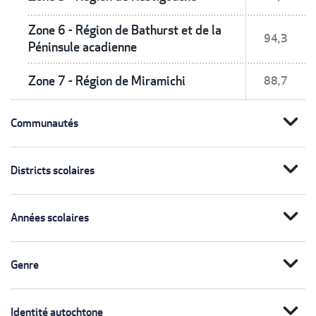
Zone 6 - Région de Bathurst et de la
94,3
Péninsule acadienne
Zone 7 - Région de Miramichi
88,7
expand_more
Communautés
expand_more
Districts scolaires
expand_more
Années scolaires
expand_more
Genre
expand_more
Identité autochtone