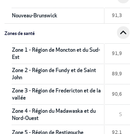
Nouveau-Brunswick
91,3
expand_less
Zones de santé
Zone 1 - Région de Moncton et du Sud-
91,9
Est
Zone 2 - Région de Fundy et de Saint
89,9
John
Zone 3 - Région de Fredericton et de la
90,6
vallée
Zone 4 - Région du Madawaska et du
S
Nord-Ouest
Zone 5 - Région de Restigouche
92,1