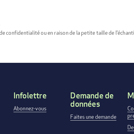
e
confidentialité ou en raison de la petite taille de l'échanti
Infolettre
Demande de
M
données
Footer
Abonnez-vous
Co
pr
menu
Faites une demande
De