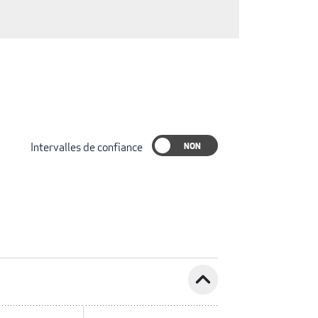
Intervalles de confiance
expand_less