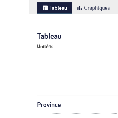
Tableau
Graphiques
table_chart
bar_chart
Tableau
Unité
%
Province