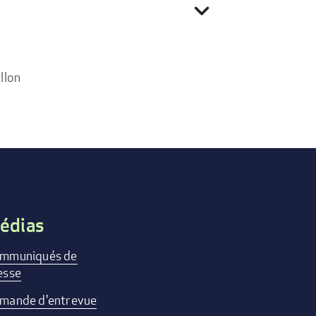
expand_more
llon
édias
mmuniqués de
esse
mande d'entrevue