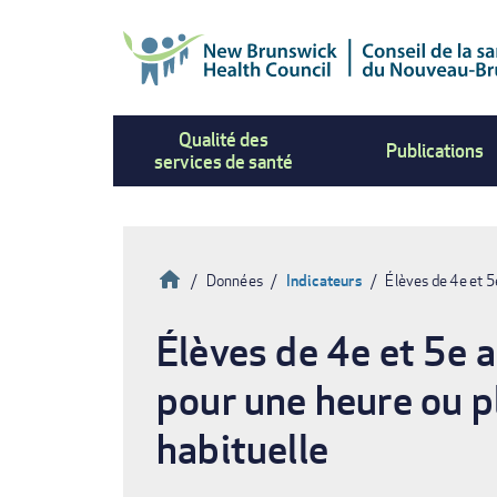
Aller
au
contenu
principal
Qualité des
Publications
services de santé
Accueil
Données
Indicateurs
Élèves de 4e et 5
Fil
Élèves de 4e et 5e a
d'Ariane
pour une heure ou pl
habituelle