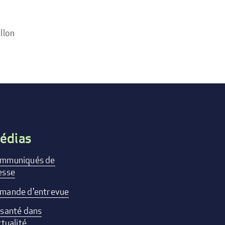
llon
édias
mmuniqués de
esse
mande d'entrevue
 santé dans
ctualité