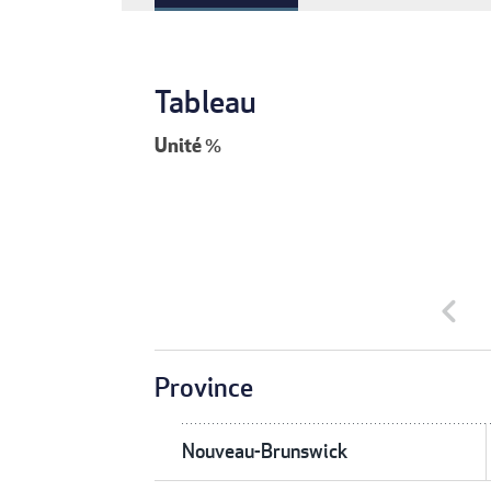
Tableau
Unité
%
chevron_left
Province
Nouveau-Brunswick