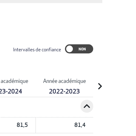
Intervalles de confiance
 académique
Année académique
chevron_right
23-2024
2022-2023
expand_less
81,5
81,4