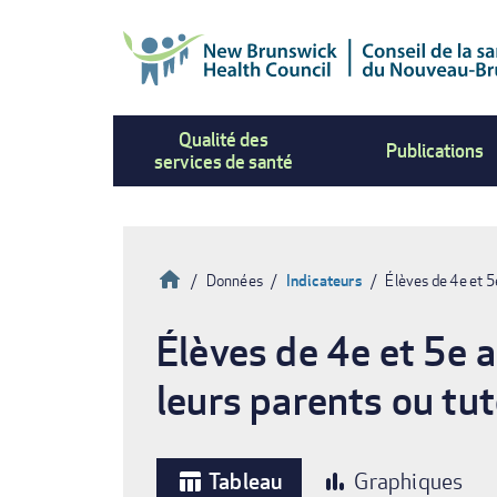
Aller
au
contenu
principal
Qualité des
Publications
services de santé
Accueil
Données
Indicateurs
Élèves de 4e et 5
Fil
Élèves de 4e et 5e 
d'Ariane
leurs parents ou tu
Tableau
Graphiques
table_chart
bar_chart