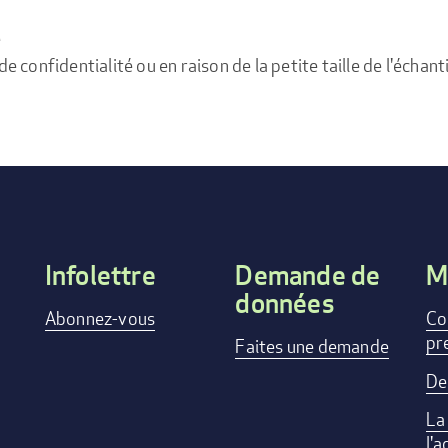
e
confidentialité ou en raison de la petite taille de l'échanti
Infolettre
Demande de
M
données
Footer
Abonnez-vous
Co
pr
menu
Faites une demande
De
La
l'a