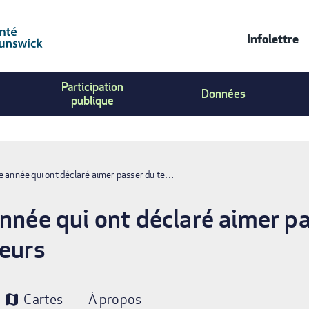
Infolettre
Contac
Participation
Us
Données
publique
Menu
e année qui ont déclaré aimer passer du te…
année qui ont déclaré aimer p
teurs
Cartes
À propos
map