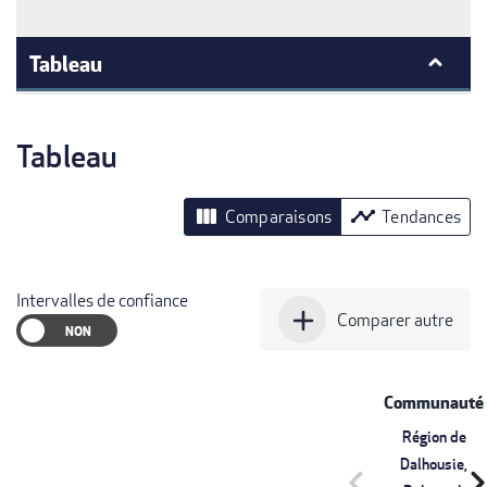
Tableau
Tableau
view_column
timeline
Comparaisons
Tendances
Intervalles de confiance
add
Comparer autre
Communauté
Région de
Dalhousie,
chevron_left
chevron_r