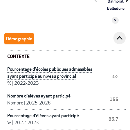
Balmoral,
Belledune
expand_less
Démographie
CONTEXTE
Pourcentage d'écoles publiques admissibles
ayant participé au niveau provincial
s.o.
%
|
2022-2023
Nombre d'élèves ayant participé
155
Nombre
|
2025-2026
Pourcentage d'élèves ayant participé
86,7
%
|
2022-2023