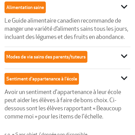
expand_more
Alimentation saine
Le Guide alimentaire canadien recommande de
manger une variété d’aliments sains tous les jours,
incluant des légumes et des fruits en abondance.
expand_more
Modes de vie sains des parents/tuteurs
expand_more
Sentiment d'appartenance à l'école
Avoir un sentiment d'appartenance à leur école
peut aider les élèves à faire de bons choix. Ci-
dessous sont les élèves rapportant « Beaucoup
comme moi » pour les items de l'échelle.
s.o. = Sans objet / donnée non disponible