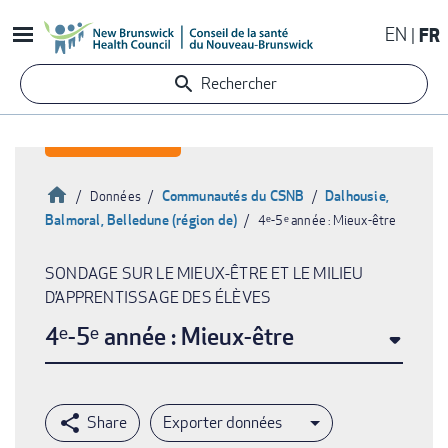
Aller
EN
FR
au
contenu
Rechercher
principal
Accueil
Communautés du CSNB
Dalhousie,
Données
Balmoral, Belledune (région de)
4ᵉ-5ᵉ année : Mieux-être
Fil
d'Ariane
SONDAGE SUR LE MIEUX-ÊTRE ET LE MILIEU
D’APPRENTISSAGE DES ÉLÈVES
4ᵉ-5ᵉ année : Mieux-être
Exporter données