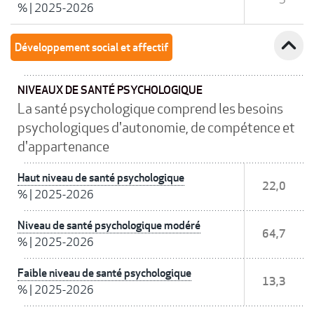
%
|
2025-2026
expand_less
Développement social et affectif
NIVEAUX DE SANTÉ PSYCHOLOGIQUE
La santé psychologique comprend les besoins
psychologiques d'autonomie, de compétence et
d'appartenance
Haut niveau de santé psychologique
22,0
%
|
2025-2026
Niveau de santé psychologique modéré
64,7
%
|
2025-2026
Faible niveau de santé psychologique
13,3
%
|
2025-2026