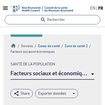
Aller
EN
FR
au
contenu
Rechercher
principal
Accueil
Zones de santé
Zone de santé 2
Données
Facteurs sociaux et économiques
Fil
d'Ariane
SANTÉ DE LA POPULATION
Facteurs sociaux et économiques
Exporter données