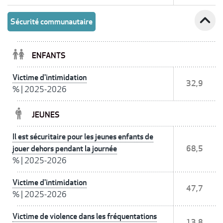
expand_less
Sécurité communautaire
ENFANTS
Victime d'intimidation
32,9
%
|
2025-2026
JEUNES
Il est sécuritaire pour les jeunes enfants de
jouer dehors pendant la journée
68,5
%
|
2025-2026
Victime d'intimidation
47,7
%
|
2025-2026
Victime de violence dans les fréquentations
13,8