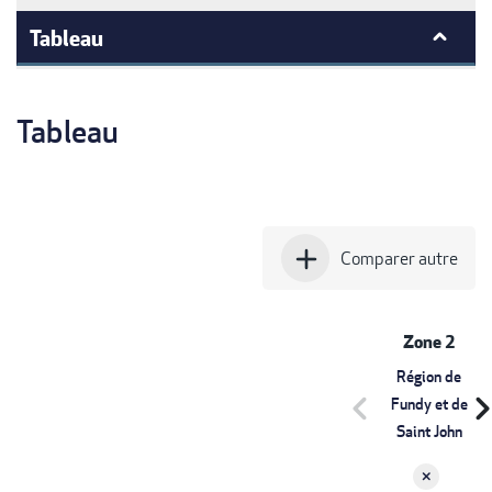
Tableau
Tableau
add
Comparer autre
Zone 2
Région de
chevron_left
chevron_r
Fundy et de
Saint John