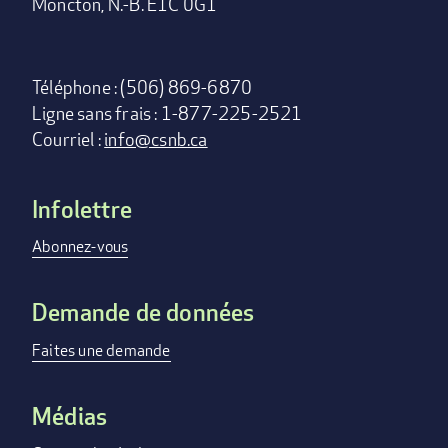
Moncton, N.-B. E1C 0G1
Téléphone : (506) 869-6870
Ligne sans frais : 1-877-225-2521
Courriel :
info@csnb.ca
Infolettre
Footer
menu
Abonnez-vous
Demande de données
Faites une demande
Médias