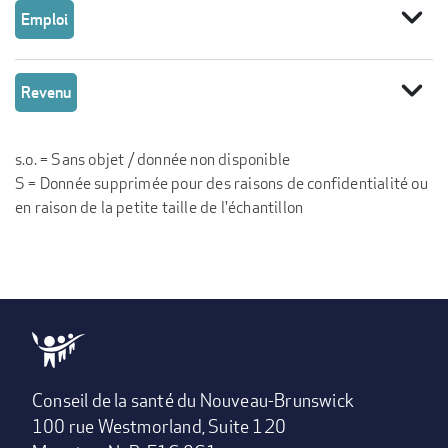
expand_more
Emploi
expand_more
Revenu
s.o. = Sans objet / donnée non disponible
S = Donnée supprimée pour des raisons de confidentialité ou
en raison de la petite taille de l'échantillon
Conseil de la santé du Nouveau-Brunswick
100 rue Westmorland, Suite 120