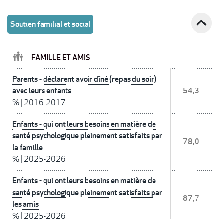
expand_less
Soutien familial et social
FAMILLE ET AMIS
Parents - déclarent avoir dîné (repas du soir)
avec leurs enfants
54,3
%
|
2016-2017
Enfants - qui ont leurs besoins en matière de
santé psychologique pleinement satisfaits par
78,0
la famille
%
|
2025-2026
Enfants - qui ont leurs besoins en matière de
santé psychologique pleinement satisfaits par
87,7
les amis
%
|
2025-2026