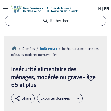
Aller
EN
FR
au
contenu
Rechercher
principal
Accueil
Indicateurs
Données
Insécurité alimentaire des
ménages, modérée ou grave - âge …
Fil
d'Ariane
Insécurité alimentaire des
ménages, modérée ou grave - âge
65 et plus
Exporter données