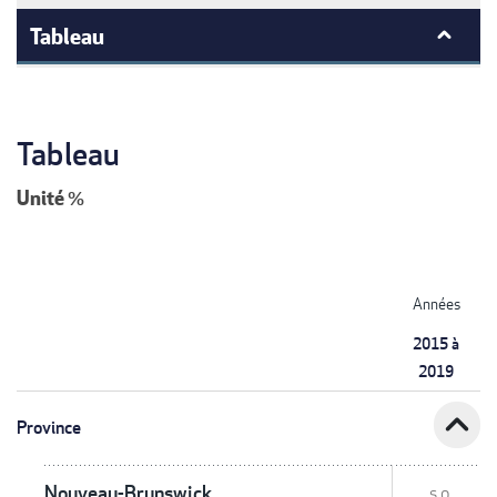
Tableau
Tableau
Unité
%
Années
2015 à
2019
expand_less
Province
Nouveau-Brunswick
s.o.