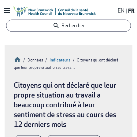
Aller
EN
FR
au
contenu
Rechercher
principal
Accueil
Indicateurs
Données
Citoyens qui ont déclaré
que leur propre situation au trava…
Fil
d'Ariane
Citoyens qui ont déclaré que leur
propre situation au travail a
beaucoup contribué à leur
sentiment de stress au cours des
12 derniers mois