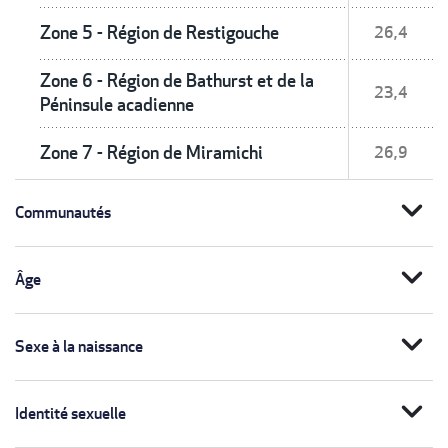
Zone 5 - Région de Restigouche
26,4
Zone 6 - Région de Bathurst et de la
23,4
Péninsule acadienne
Zone 7 - Région de Miramichi
26,9
expand_more
Communautés
expand_more
Âge
expand_more
Sexe à la naissance
expand_more
Identité sexuelle