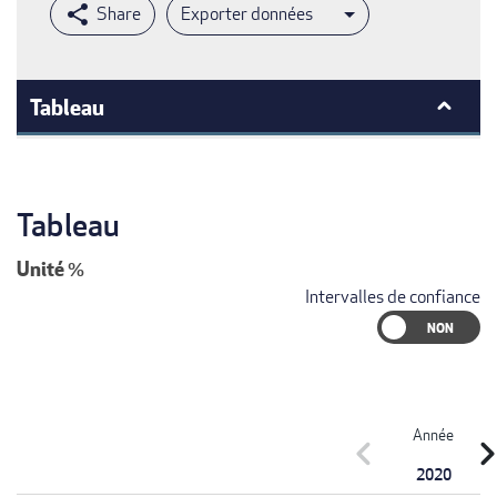
Exporter données
Tableau
Tableau
Unité
%
Intervalles de confiance
Année
chevron_left
chevron_r
2020