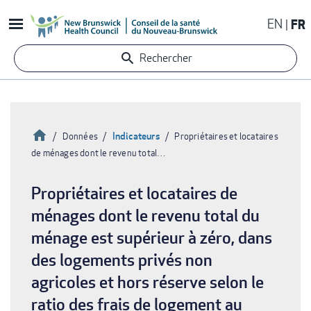
Aller
EN
FR
au
contenu
Rechercher
principal
Accueil
Indicateurs
Données
Propriétaires et locataires
de ménages dont le revenu total…
Fil
d'Ariane
Propriétaires et locataires de
ménages dont le revenu total du
ménage est supérieur à zéro, dans
des logements privés non
agricoles et hors réserve selon le
ratio des frais de logement au