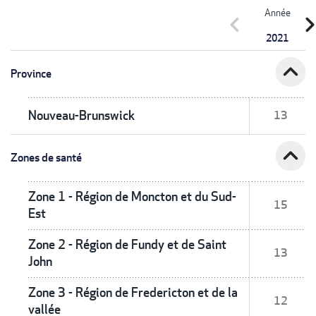
Année
chevron_left
chevron_r
2021
expand_less
Province
Nouveau-Brunswick
13
expand_less
Zones de santé
Zone 1 - Région de Moncton et du Sud-
15
Est
Zone 2 - Région de Fundy et de Saint
13
John
Zone 3 - Région de Fredericton et de la
12
vallée