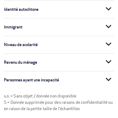
expand_more
Identité autochtone
expand_more
Immigrant
expand_more
Niveau de scolarité
expand_more
Revenu du ménage
expand_more
Personnes ayant une incapacité
s.o. = Sans objet / donnée non disponible
S = Donnée supprimée pour des raisons de confidentialité ou
en raison de la petite taille de l'échantillon