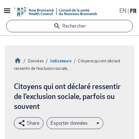
Aller
EN
FR
au
contenu
Rechercher
principal
Accueil
Indicateurs
Données
Citoyens qui ont déclaré
ressentir de l’exclusion sociale, …
Fil
d'Ariane
Citoyens qui ont déclaré ressentir
de l’exclusion sociale, parfois ou
souvent
Exporter données