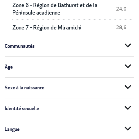
Zone 6 - Région de Bathurst et de la
24,0
Péninsule acadienne
Zone 7 - Région de Miramichi
28,6
expand_more
Communautés
expand_more
Âge
expand_more
Sexe à la naissance
expand_more
Identité sexuelle
expand_more
Langue