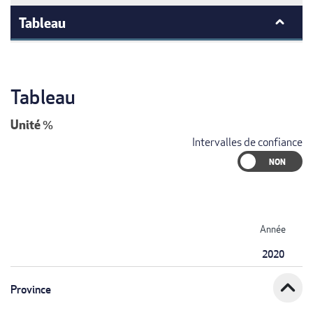
Tableau
Tableau
Unité
%
Intervalles de confiance
Année
2020
expand_less
Province