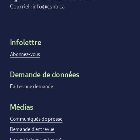
Courriel :
info@csnb.ca
Infolettre
Footer
menu
Abonnez-vous
Demande de données
Faites une demande
Médias
Communiqués de presse
Demande d'entrevue
La santé dans l'actualité