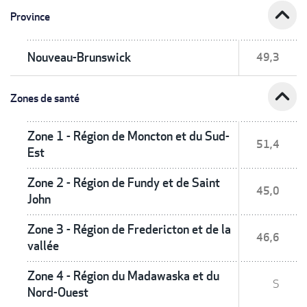
expand_less
Province
Nouveau-Brunswick
49,3
expand_less
Zones de santé
Zone 1 - Région de Moncton et du Sud-
51,4
Est
Zone 2 - Région de Fundy et de Saint
45,0
John
Zone 3 - Région de Fredericton et de la
46,6
vallée
Zone 4 - Région du Madawaska et du
S
Nord-Ouest