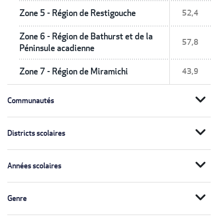
Zone 5 - Région de Restigouche
52,4
Zone 6 - Région de Bathurst et de la
57,8
Péninsule acadienne
Zone 7 - Région de Miramichi
43,9
expand_more
Communautés
expand_more
Districts scolaires
expand_more
Années scolaires
expand_more
Genre