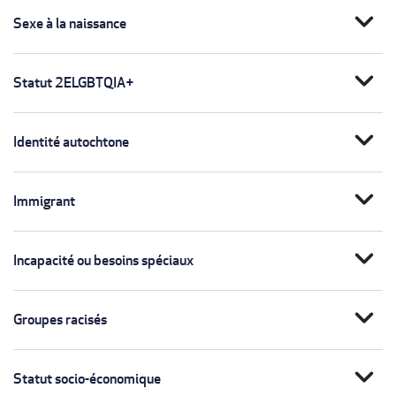
expand_more
Sexe à la naissance
expand_more
Statut 2ELGBTQIA+
expand_more
Identité autochtone
expand_more
Immigrant
expand_more
Incapacité ou besoins spéciaux
expand_more
Groupes racisés
expand_more
Statut socio-économique