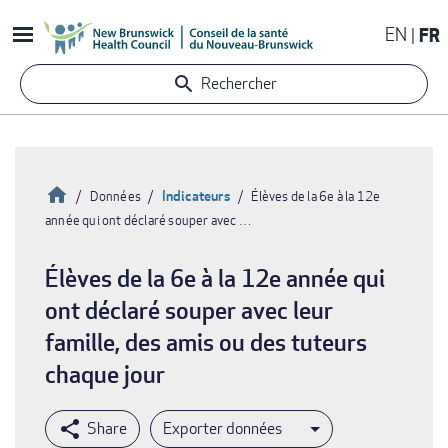
Aller
EN
FR
au
contenu
Rechercher
principal
Accueil
Indicateurs
Données
Élèves de la 6e à la 12e
année qui ont déclaré souper avec …
Fil
d'Ariane
Élèves de la 6e à la 12e année qui
ont déclaré souper avec leur
famille, des amis ou des tuteurs
chaque jour
Exporter données