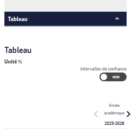
Tableau
Tableau
Unité
%
Intervalles de confiance
Année
chevron_left
chevron_r
académique
2025-2026