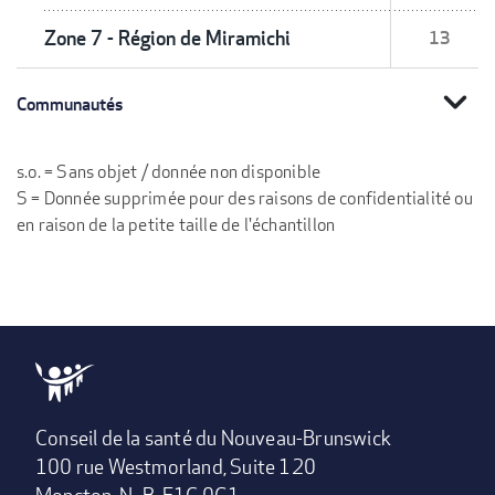
Zone 7 - Région de Miramichi
13
expand_more
Communautés
s.o. = Sans objet / donnée non disponible
S = Donnée supprimée pour des raisons de confidentialité ou
en raison de la petite taille de l'échantillon
Conseil de la santé du Nouveau-Brunswick
100 rue Westmorland, Suite 120
Moncton, N.-B. E1C 0G1