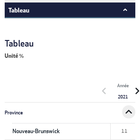
Tableau
Tableau
Unité
%
Année
chevron_left
chevron_r
2021
expand_less
Province
Nouveau-Brunswick
11