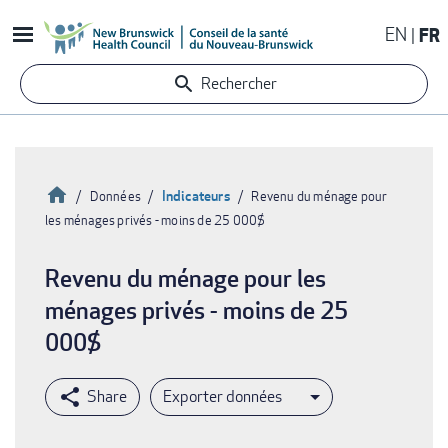
Aller
EN
FR
au
contenu
Rechercher
principal
Accueil
Indicateurs
Données
Revenu du ménage pour
les ménages privés - moins de 25 000$
Fil
d'Ariane
Revenu du ménage pour les
ménages privés - moins de 25
000$
Exporter données