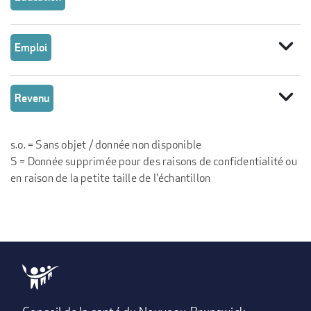
expand_more
Emploi
expand_more
Revenu
s.o. = Sans objet / donnée non disponible
S = Donnée supprimée pour des raisons de confidentialité ou
en raison de la petite taille de l'échantillon