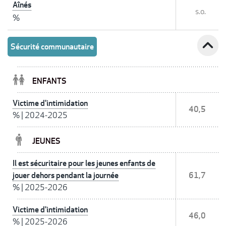
Aînés
s.o.
%
expand_less
Sécurité communautaire
ENFANTS
Victime d'intimidation
40,5
%
|
2024-2025
JEUNES
Il est sécuritaire pour les jeunes enfants de
jouer dehors pendant la journée
61,7
%
|
2025-2026
Victime d'intimidation
46,0
%
|
2025-2026