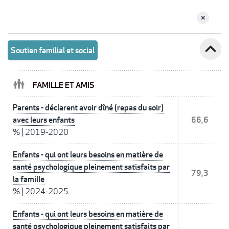
expand_less
Soutien familial et social
FAMILLE ET AMIS
Parents - déclarent avoir dîné (repas du soir)
avec leurs enfants
66,6
%
|
2019-2020
Enfants - qui ont leurs besoins en matière de
santé psychologique pleinement satisfaits par
79,3
la famille
%
|
2024-2025
Enfants - qui ont leurs besoins en matière de
santé psychologique pleinement satisfaits par