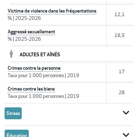
Victime de violence dans les fréquentations
12,1
%
|
2025-2026
Aggressé sexuellement
16,5
%
|
2025-2026
ADULTES ET AÎNÉS
Crimes contre la personne
17
Taux pour 1 000 personnes
|
2019
Crimes contre les biens
28
Taux pour 1 000 personnes
|
2019
expand_more
Stress
expand_more
Éducation