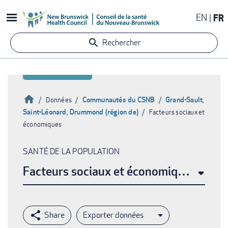
Aller
EN
FR
au
contenu
Rechercher
principal
Accueil
Communautés du CSNB
Grand-Sault,
Données
Saint-Léonard, Drummond (région de)
Facteurs sociaux et
Fil
économiques
d'Ariane
SANTÉ DE LA POPULATION
Facteurs sociaux et économiques
Exporter données