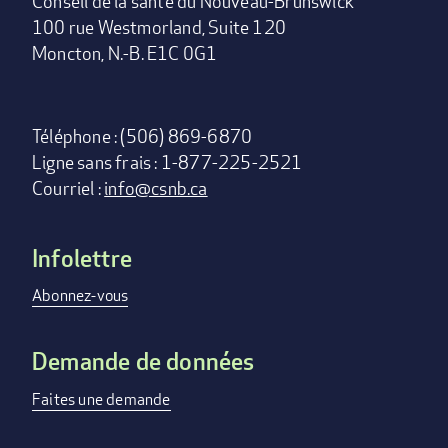
Conseil de la santé du Nouveau-Brunswick
100 rue Westmorland, Suite 120
Moncton, N.-B. E1C 0G1
Téléphone : (506) 869-6870
Ligne sans frais : 1-877-225-2521
Courriel :
info@csnb.ca
Infolettre
Footer
menu
Abonnez-vous
Demande de données
Faites une demande