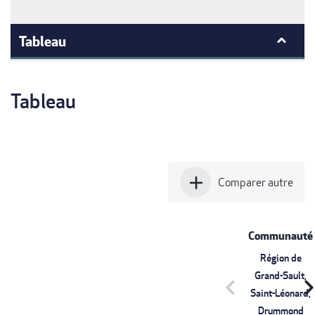
Tableau
Tableau
add
Comparer autre
Communauté
Région de
Grand-Sault,
chevron_left
chevron_r
Saint-Léonard,
Drummond