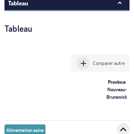
Tableau
Tableau
add
Comparer autre
Province
Nouveau-
Brunswick
expand_less
Alimentation saine