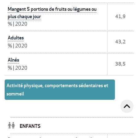
Mangent 5 portions de fruits ou légumes ou
plus chaque jour
41,9
%
|
2020
Adultes
43,2
%
|
2020
Aînés
38,5
%
|
2020
Activité physique, comportements sédentaires et
sommeil
expand_less
ENFANTS