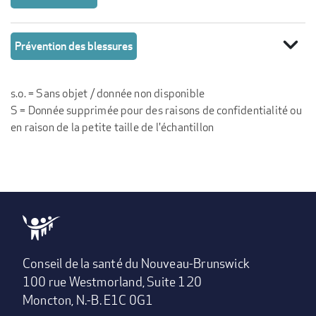
expand_more
Prévention des blessures
s.o. = Sans objet / donnée non disponible
S = Donnée supprimée pour des raisons de confidentialité ou
en raison de la petite taille de l'échantillon
Conseil de la santé du Nouveau-Brunswick
100 rue Westmorland, Suite 120
Moncton, N.-B. E1C 0G1