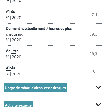
%
|
2020
Aînés
47,4
%
|
2020
Dorment habituellement 7 heures ou plus
chaque soir
59,1
%
|
2020
Adultes
58,3
%
|
2020
Aînés
59,1
%
|
2020
expand_more
Usage de tabac, d'alcool et de drogues
expand_more
Activité sexuelle