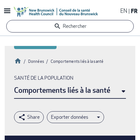
Aller
EN
FR
au
contenu
Rechercher
principal
Accueil
Données
Comportements liés à la santé
Fil
SANTÉ DE LA POPULATION
d'Ariane
Comportements liés à la santé
Exporter données