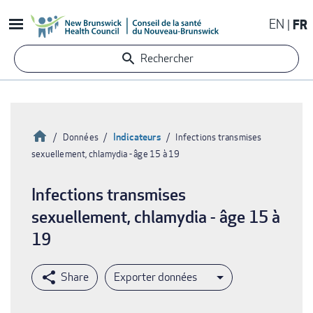
Aller
EN
FR
au
contenu
Rechercher
principal
Accueil
Indicateurs
Données
Infections transmises
sexuellement, chlamydia - âge 15 à 19
Fil
d'Ariane
Infections transmises
sexuellement, chlamydia - âge 15 à
19
Exporter données