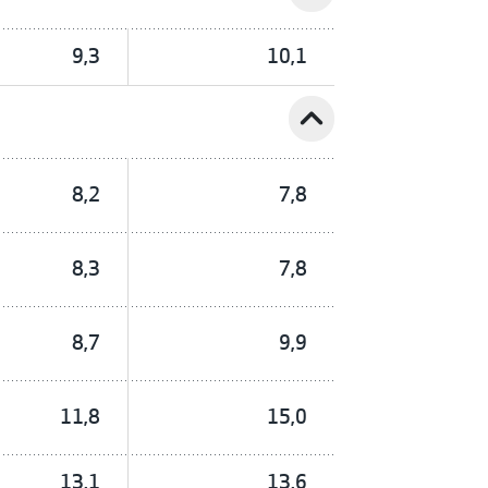
9,3
10,1
expand_less
8,2
7,8
8,3
7,8
8,7
9,9
11,8
15,0
13,1
13,6