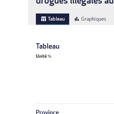
drogues illégales a
Tableau
Graphiques
table_chart
bar_chart
Tableau
Unité
%
Province