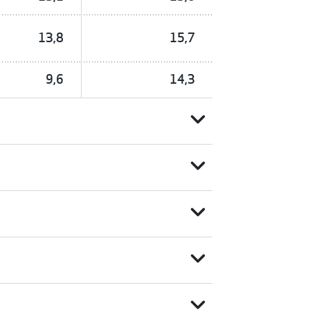
13,8
15,7
9,6
14,3
expand_more
expand_more
expand_more
expand_more
expand_more