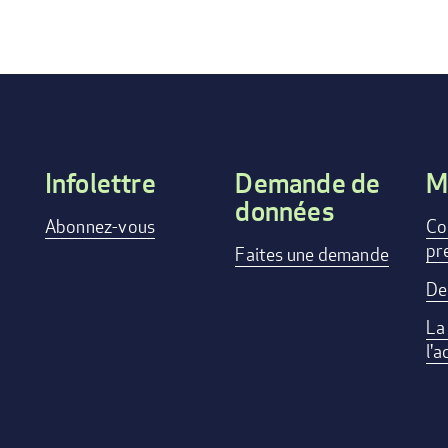
Infolettre
Demande de
M
données
Footer
Abonnez-vous
Co
pr
menu
Faites une demande
De
La
l'a