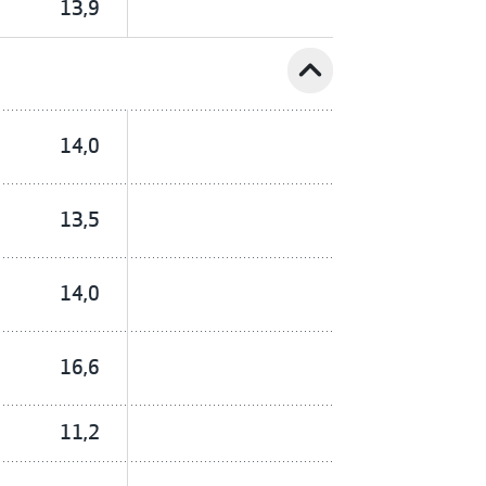
13,9
expand_less
14,0
13,5
14,0
16,6
11,2