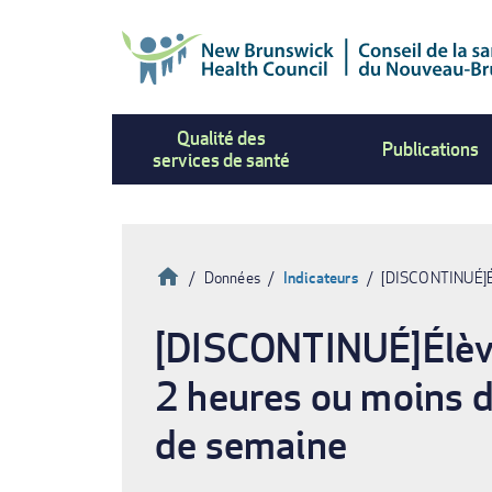
Aller
au
contenu
principal
Qualité des
Publications
services de santé
Accueil
Données
Indicateurs
[DISCONTINUÉ]Élè
Fil
[DISCONTINUÉ]Élèves
d'Ariane
2 heures ou moins de
de semaine