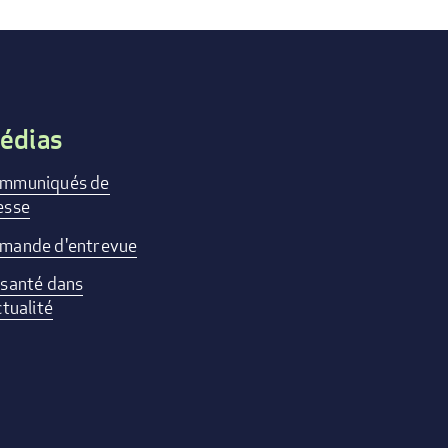
édias
mmuniqués de
esse
mande d'entrevue
 santé dans
ctualité