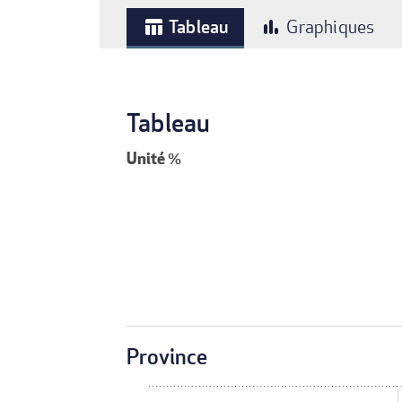
Tableau
Graphiques
table_chart
bar_chart
Tableau
Unité
%
Province