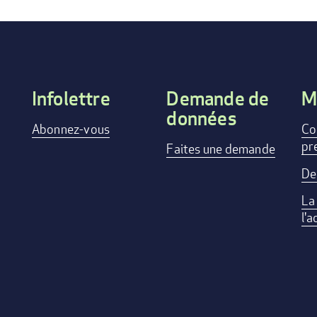
Infolettre
Demande de
M
données
Footer
Abonnez-vous
Co
pr
menu
Faites une demande
De
La
l'a