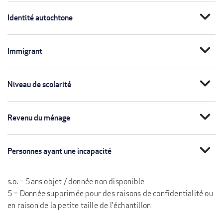
expand_more
Identité autochtone
expand_more
Immigrant
expand_more
Niveau de scolarité
expand_more
Revenu du ménage
expand_more
Personnes ayant une incapacité
s.o. = Sans objet / donnée non disponible
S = Donnée supprimée pour des raisons de confidentialité ou
en raison de la petite taille de l'échantillon