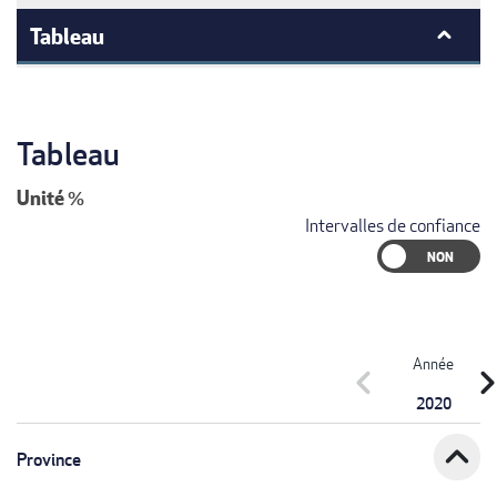
Tableau
Tableau
Unité
%
Intervalles de confiance
Année
chevron_left
chevron_r
2020
expand_less
Province