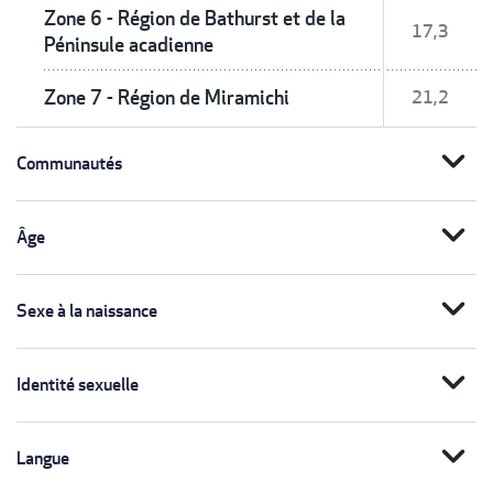
Zone 6 - Région de Bathurst et de la
17,3
Péninsule acadienne
Zone 7 - Région de Miramichi
21,2
expand_more
Communautés
expand_more
Âge
expand_more
Sexe à la naissance
expand_more
Identité sexuelle
expand_more
Langue