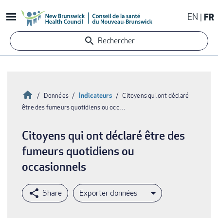
Aller
EN
FR
au
contenu
Rechercher
principal
Accueil
Indicateurs
Données
Citoyens qui ont déclaré
être des fumeurs quotidiens ou occ…
Fil
d'Ariane
Citoyens qui ont déclaré être des
fumeurs quotidiens ou
occasionnels
Exporter données