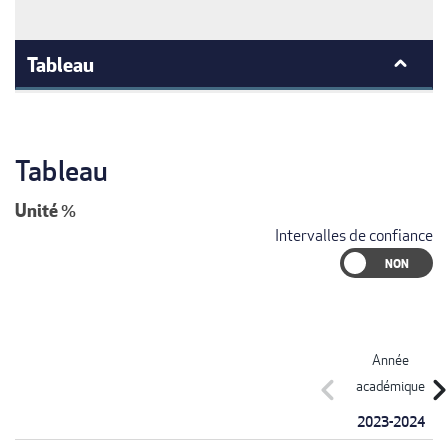
Tableau
Tableau
Unité
%
Intervalles de confiance
Année
chevron_left
chevron_r
académique
2023-2024