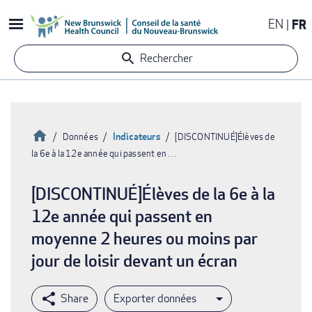
Aller
EN
FR
au
contenu
Rechercher
principal
Accueil
Indicateurs
Données
[DISCONTINUÉ]Élèves de
la 6e à la 12e année qui passent en …
Fil
d'Ariane
[DISCONTINUÉ]Élèves de la 6e à la
12e année qui passent en
moyenne 2 heures ou moins par
jour de loisir devant un écran
Exporter données