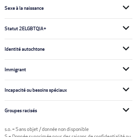
expand_more
Sexe à la naissance
expand_more
Statut 2ELGBTQIA+
expand_more
Identité autochtone
expand_more
Immigrant
expand_more
Incapacité ou besoins spéciaux
expand_more
Groupes racisés
s.o. = Sans objet / donnée non disponible
S = Donnée supprimée pour des raisons de confidentialité ou