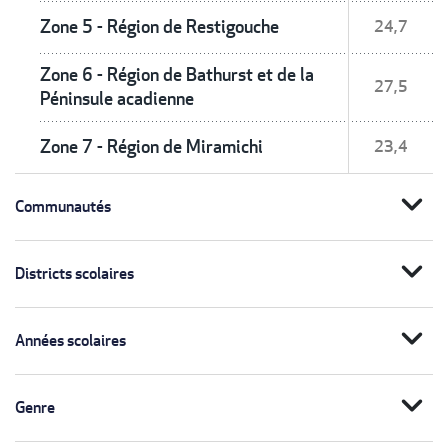
Zone 5 - Région de Restigouche
24,7
Zone 6 - Région de Bathurst et de la
27,5
Péninsule acadienne
Zone 7 - Région de Miramichi
23,4
expand_more
Communautés
expand_more
Districts scolaires
expand_more
Années scolaires
expand_more
Genre