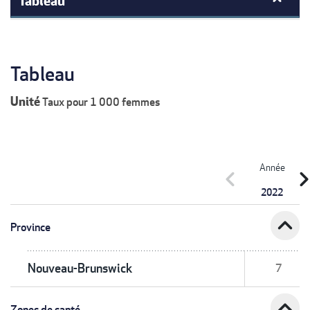
Tableau
Unité
Taux pour 1 000 femmes
Année
chevron_left
chevron_r
2022
expand_less
Province
Nouveau-Brunswick
7
expand_less
Zones de santé