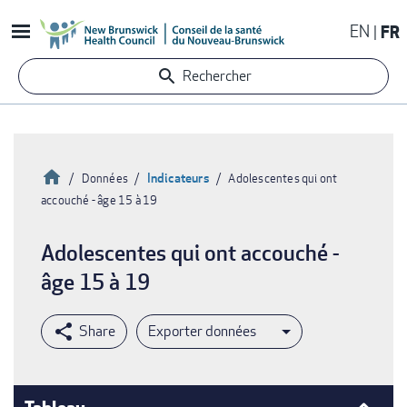
Aller
EN
FR
au
contenu
Rechercher
principal
Accueil
Indicateurs
Données
Adolescentes qui ont
accouché - âge 15 à 19
Fil
d'Ariane
Adolescentes qui ont accouché -
âge 15 à 19
Exporter données
Tableau