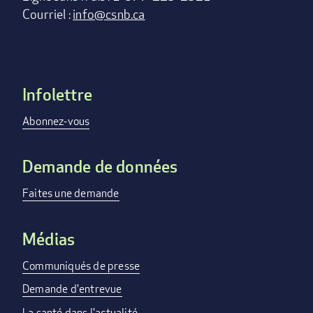
Courriel :
info@csnb.ca
Infolettre
Footer
menu
Abonnez-vous
Demande de données
Faites une demande
Médias
Communiqués de presse
Demande d'entrevue
La santé dans l'actualité