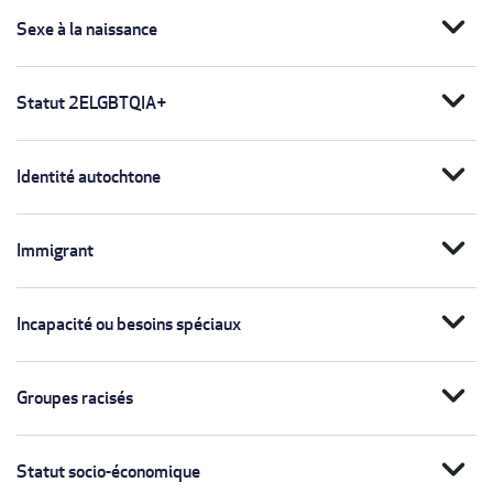
expand_more
Sexe à la naissance
expand_more
Statut 2ELGBTQIA+
expand_more
Identité autochtone
expand_more
Immigrant
expand_more
Incapacité ou besoins spéciaux
expand_more
Groupes racisés
expand_more
Statut socio-économique