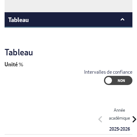
Tableau
Tableau
Unité
%
Intervalles de confiance
Année
chevron_left
chevron_r
académique
2025-2026