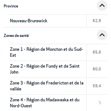
expand_less
Province
Nouveau-Brunswick
62,9
expand_less
Zones de santé
Zone 1 - Région de Moncton et du Sud-
65,6
Est
Zone 2 - Région de Fundy et de Saint
60,0
John
Zone 3 - Région de Fredericton et de la
59,4
vallée
Zone 4 - Région du Madawaska et du
S
Nord-Ouest