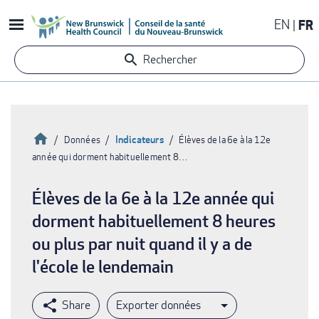
Aller
EN
FR
au
contenu
Rechercher
principal
Accueil
Indicateurs
Données
Élèves de la 6e à la 12e
année qui dorment habituellement 8…
Fil
d'Ariane
Élèves de la 6e à la 12e année qui
dorment habituellement 8 heures
ou plus par nuit quand il y a de
l'école le lendemain
Exporter données