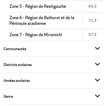
Zone 5 - Région de Restigouche
64,3
Zone 6 - Région de Bathurst et de la
71,3
Péninsule acadienne
Zone 7 - Région de Miramichi
57,3
expand_more
Communautés
expand_more
Districts scolaires
expand_more
Années scolaires
expand_more
Genre