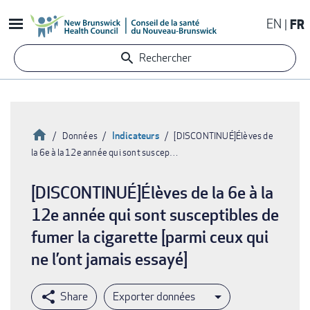
Aller
EN
FR
au
contenu
Rechercher
principal
Accueil
Indicateurs
Données
[DISCONTINUÉ]Élèves de
la 6e à la 12e année qui sont suscep…
Fil
d'Ariane
[DISCONTINUÉ]Élèves de la 6e à la
12e année qui sont susceptibles de
fumer la cigarette [parmi ceux qui
ne l’ont jamais essayé]
Exporter données