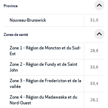
expand_less
Province
Nouveau-Brunswick
31,0
expand_less
Zones de santé
Zone 1 - Région de Moncton et du Sud-
28,9
Est
Zone 2 - Région de Fundy et de Saint
33,6
John
Zone 3 - Région de Fredericton et de la
33,4
vallée
Zone 4 - Région du Madawaska et du
28,2
Nord-Ouest