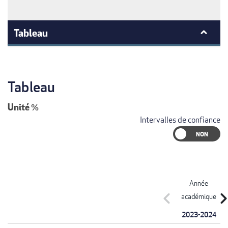
Tableau
Tableau
Unité
%
Intervalles de confiance
Année
chevron_left
chevron_r
académique
2023-2024