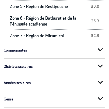
Zone 5 - Région de Restigouche
30,0
Zone 6 - Région de Bathurst et de la
26,3
Péninsule acadienne
Zone 7 - Région de Miramichi
32,3
expand_more
Communautés
expand_more
Districts scolaires
expand_more
Années scolaires
expand_more
Genre