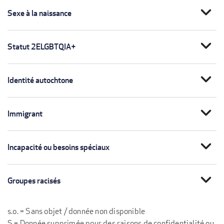
expand_more
Sexe à la naissance
expand_more
Statut 2ELGBTQIA+
expand_more
Identité autochtone
expand_more
Immigrant
expand_more
Incapacité ou besoins spéciaux
expand_more
Groupes racisés
s.o. = Sans objet / donnée non disponible
S = Donnée supprimée pour des raisons de confidentialité ou