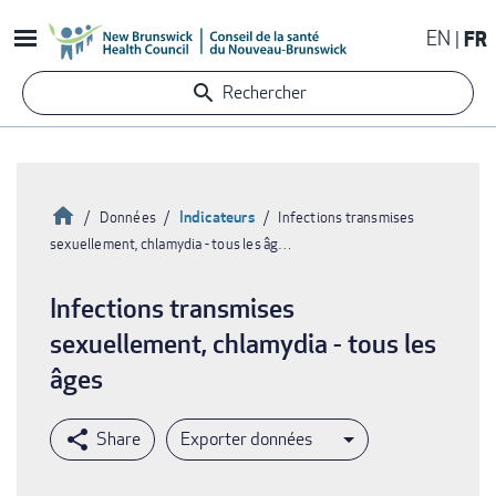
Aller
EN
FR
au
contenu
Rechercher
principal
Accueil
Indicateurs
Données
Infections transmises
sexuellement, chlamydia - tous les âg…
Fil
d'Ariane
Infections transmises
sexuellement, chlamydia - tous les
âges
Exporter données