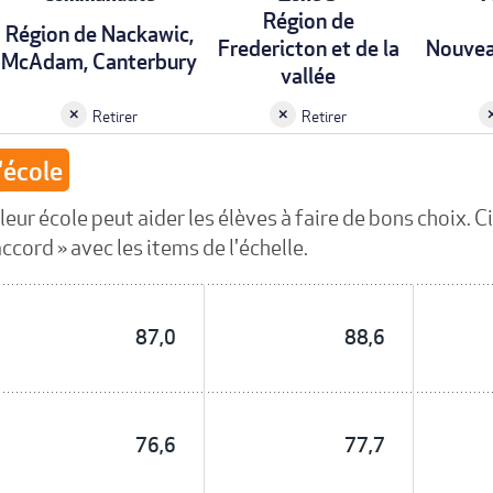
Région de
Région de Nackawic,
Fredericton et de la
Nouvea
McAdam, Canterbury
vallée
Retirer
Retirer
'école
eur école peut aider les élèves à faire de bons choix. 
ccord » avec les items de l'échelle.
87,0
88,6
76,6
77,7