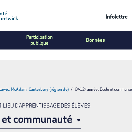
Infolettre
Contac
Participation
Us
Données
publique
Menu
awic, McAdam, Canterbury (région de)
6ᵉ-12ᵉ année : École et communa
MILIEU D’APPRENTISSAGE DES ÉLÈVES
le et communauté