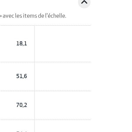
expand_less
avec les items de l'échelle.
18,1
51,6
70,2