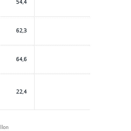
54,4
62,3
64,6
22,4
llon