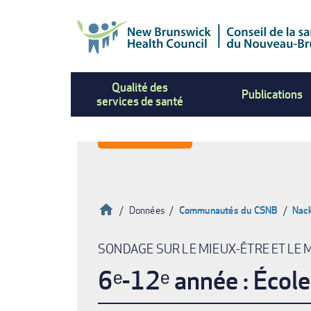
Aller
au
contenu
principal
Qualité des
Publications
services de santé
Accueil
Données
Communautés du CSNB
Nack
Fil
SONDAGE SUR LE MIEUX-ÊTRE ET LE 
d'Ariane
6ᵉ-12ᵉ année : Éco