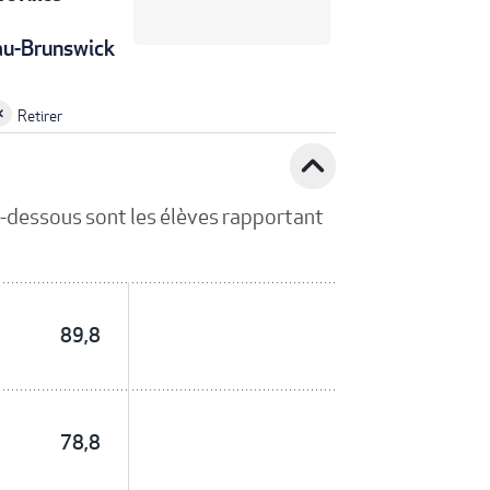
u-Brunswick
Retirer
expand_less
Ci-dessous sont les élèves rapportant
89,8
78,8