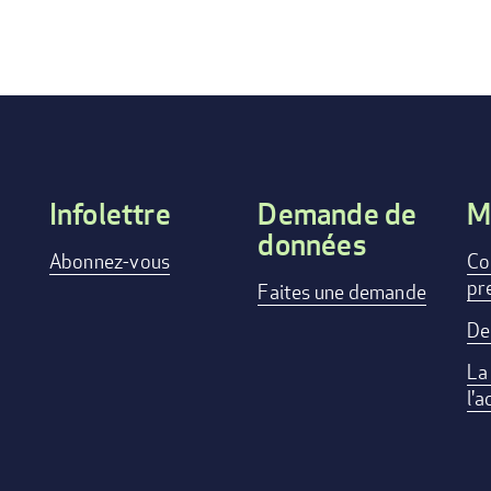
Infolettre
Demande de
M
données
Footer
Abonnez-vous
Co
pr
menu
Faites une demande
De
La
l'a