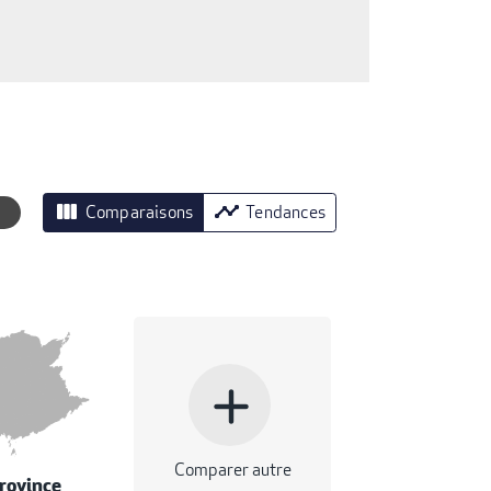
view_column
timeline
Comparaisons
Tendances
add
Comparer autre
rovince