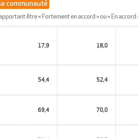
 sa communauté
apportant être « Fortement en accord » ou « En accord » 
17,9
18,0
54,4
52,4
69,4
70,0