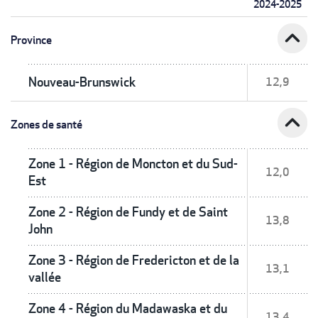
2024-2025
expand_less
Province
Nouveau-Brunswick
12,9
expand_less
Zones de santé
Zone 1 - Région de Moncton et du Sud-
12,0
Est
Zone 2 - Région de Fundy et de Saint
13,8
John
Zone 3 - Région de Fredericton et de la
13,1
vallée
Zone 4 - Région du Madawaska et du
13,4