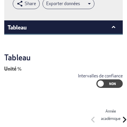
Exporter données
Tableau
Tableau
Unité
%
Intervalles de confiance
Année
chevron_left
chevron_r
académique