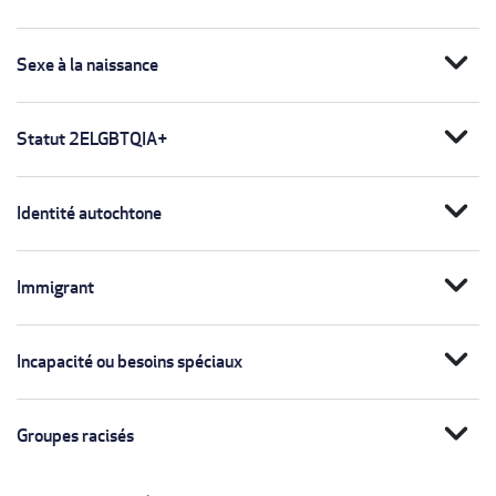
expand_more
Sexe à la naissance
expand_more
Statut 2ELGBTQIA+
expand_more
Identité autochtone
expand_more
Immigrant
expand_more
Incapacité ou besoins spéciaux
expand_more
Groupes racisés