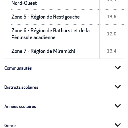
Nord-Ouest
Zone 5 - Région de Restigouche
13,6
Zone 6 - Région de Bathurst et de la
12,0
Péninsule acadienne
Zone 7 - Région de Miramichi
13,4
expand_more
Communautés
expand_more
Districts scolaires
expand_more
Années scolaires
expand_more
Genre