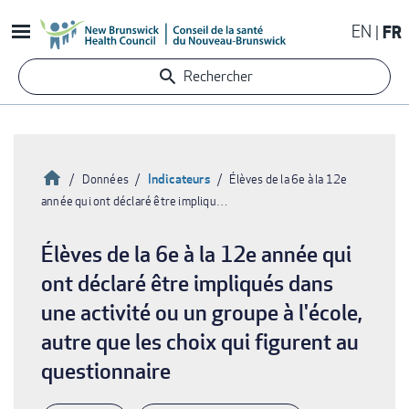
Aller
EN
FR
au
contenu
Rechercher
principal
Accueil
Indicateurs
Données
Élèves de la 6e à la 12e
année qui ont déclaré être impliqu…
Fil
d'Ariane
Élèves de la 6e à la 12e année qui
ont déclaré être impliqués dans
une activité ou un groupe à l'école,
autre que les choix qui figurent au
questionnaire