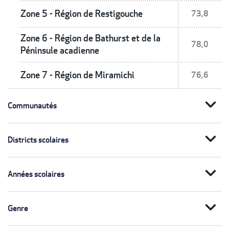
Zone 5 - Région de Restigouche
73,8
Zone 6 - Région de Bathurst et de la
78,0
Péninsule acadienne
Zone 7 - Région de Miramichi
76,6
expand_more
Communautés
expand_more
Districts scolaires
expand_more
Années scolaires
expand_more
Genre