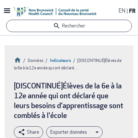
Aller
EN
FR
au
contenu
Rechercher
principal
Accueil
Indicateurs
Données
[DISCONTINUÉ]Élèves de
la 6e à la 12e année qui ont déclaré…
Fil
d'Ariane
[DISCONTINUÉ]Élèves de la 6e à la
12e année qui ont déclaré que
leurs besoins d'apprentissage sont
comblés à l'école
Exporter données