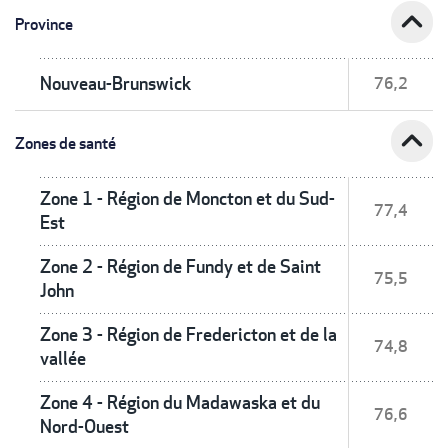
expand_less
Province
Nouveau-Brunswick
76,2
expand_less
Zones de santé
Zone 1 - Région de Moncton et du Sud-
77,4
Est
Zone 2 - Région de Fundy et de Saint
75,5
John
Zone 3 - Région de Fredericton et de la
74,8
vallée
Zone 4 - Région du Madawaska et du
76,6
Nord-Ouest