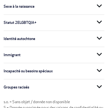
expand_more
Sexe à la naissance
expand_more
Statut 2ELGBTQIA+
expand_more
Identité autochtone
expand_more
Immigrant
expand_more
Incapacité ou besoins spéciaux
expand_more
Groupes racisés
s.o. = Sans objet / donnée non disponible
S = Donnée supprimée pour des raisons de confidentialité ou