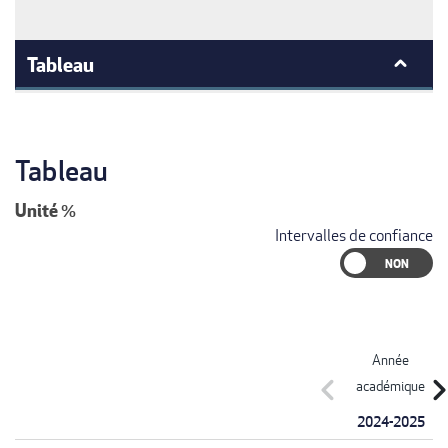
Tableau
Tableau
Unité
%
Intervalles de confiance
Année
chevron_left
chevron_r
académique
2024-2025