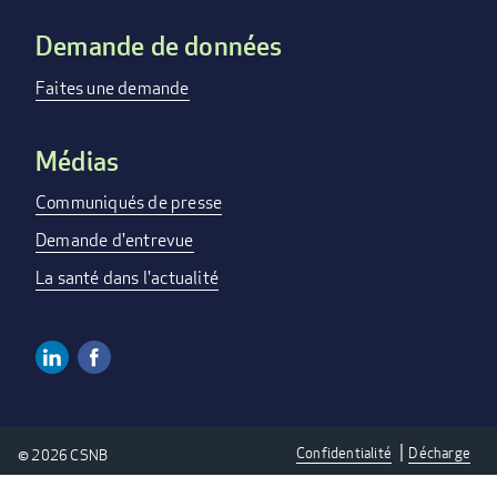
Demande de données
Faites une demande
Médias
Communiqués de presse
Demande d'entrevue
La santé dans l'actualité
Linkedin
Facebook
Social
Media
Confidentialité
Décharge
© 2026 CSNB
Links
Privacy