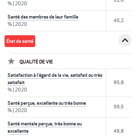
%
|
2020
Santé des membres de leur famille
40,2
%
|
2020
expand_less
État de santé
QUALITÉ DE VIE
Satisfaction à l'égard de la vie, satisfait ou très
satisfait
90,8
%
|
2020
Santé perçue, excellente ou très bonne
39,5
%
|
2020
Santé mentale perçue, très bonne ou
excellente
49,8