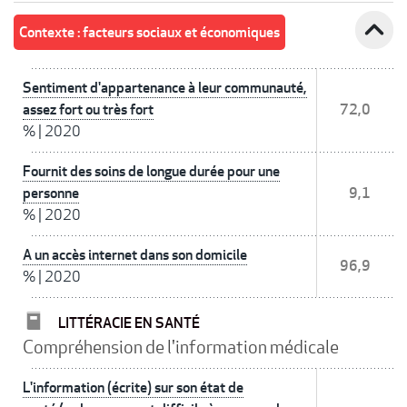
expand_less
Contexte : facteurs sociaux et économiques
Sentiment d'appartenance à leur communauté,
assez fort ou très fort
72,0
%
|
2020
Fournit des soins de longue durée pour une
personne
9,1
%
|
2020
A un accès internet dans son domicile
96,9
%
|
2020
LITTÉRACIE EN SANTÉ
Compréhension de l'information médicale
L'information (écrite) sur son état de