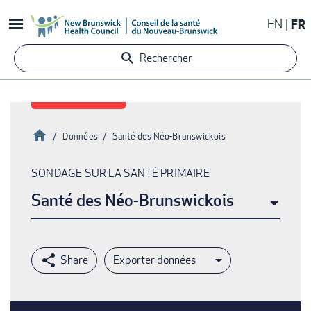
Aller
EN
FR
au
contenu
Rechercher
principal
Accueil
Données
Santé des Néo-Brunswickois
Fil
SONDAGE SUR LA SANTÉ PRIMAIRE
d'Ariane
Santé des Néo-Brunswickois
Exporter données