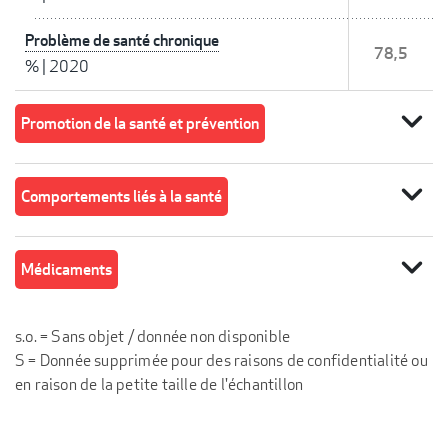
Problème de santé chronique
78,5
%
|
2020
expand_more
Promotion de la santé et prévention
expand_more
Comportements liés à la santé
expand_more
Médicaments
s.o. = Sans objet / donnée non disponible
S = Donnée supprimée pour des raisons de confidentialité ou
en raison de la petite taille de l'échantillon