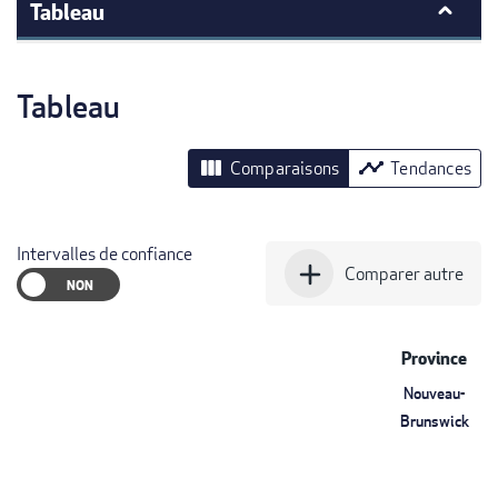
Tableau
Tableau
view_column
timeline
Comparaisons
Tendances
Intervalles de confiance
add
Comparer autre
Province
Nouveau-
Brunswick