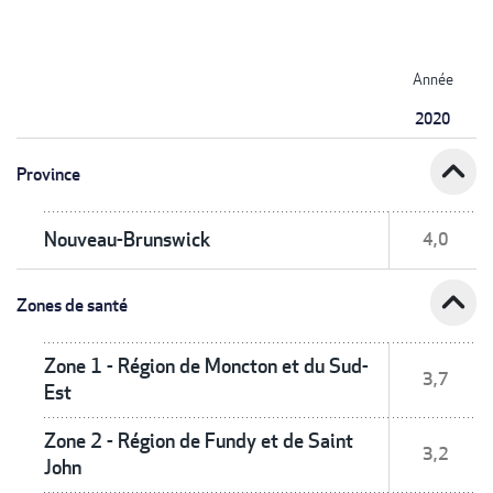
Année
2020
expand_less
Province
Nouveau-Brunswick
4,0
expand_less
Zones de santé
Zone 1 - Région de Moncton et du Sud-
3,7
Est
Zone 2 - Région de Fundy et de Saint
3,2
John