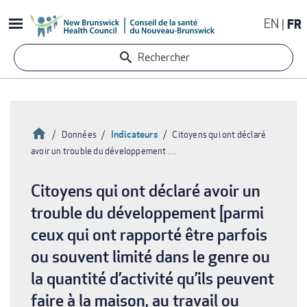
Aller
EN
FR
au
contenu
Rechercher
principal
Accueil
Indicateurs
Données
Citoyens qui ont déclaré
avoir un trouble du développement …
Fil
d'Ariane
Citoyens qui ont déclaré avoir un
trouble du développement [parmi
ceux qui ont rapporté être parfois
ou souvent limité dans le genre ou
la quantité d’activité qu’ils peuvent
faire à la maison, au travail ou