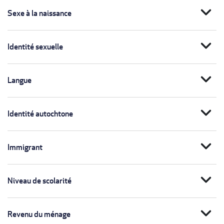
expand_more
Sexe à la naissance
expand_more
Identité sexuelle
expand_more
Langue
expand_more
Identité autochtone
expand_more
Immigrant
expand_more
Niveau de scolarité
expand_more
Revenu du ménage