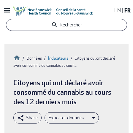
Aller
EN
FR
au
contenu
Rechercher
principal
Accueil
Indicateurs
Données
Citoyens qui ont déclaré
avoir consommé du cannabis au cour…
Fil
d'Ariane
Citoyens qui ont déclaré avoir
consommé du cannabis au cours
des 12 derniers mois
Exporter données