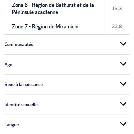
Zone 6 - Région de Bathurst et de la
13,3
Péninsule acadienne
Zone 7 - Région de Miramichi
22,8
expand_more
Communautés
expand_more
Âge
expand_more
Sexe à la naissance
expand_more
Identité sexuelle
expand_more
Langue