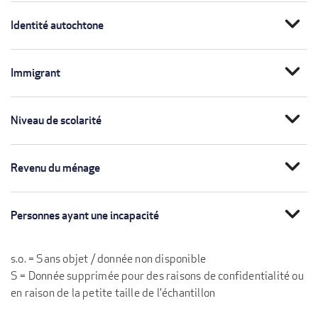
expand_more
Identité autochtone
expand_more
Immigrant
expand_more
Niveau de scolarité
expand_more
Revenu du ménage
expand_more
Personnes ayant une incapacité
s.o. = Sans objet / donnée non disponible
S = Donnée supprimée pour des raisons de confidentialité ou
en raison de la petite taille de l'échantillon