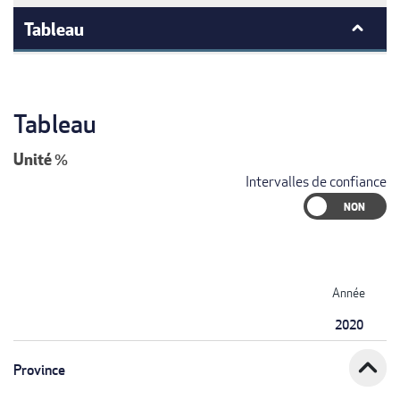
Tableau
Tableau
Unité
%
Intervalles de confiance
Année
2020
expand_less
Province