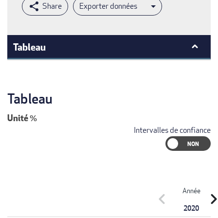
Exporter données
Tableau
Tableau
Unité
%
Intervalles de confiance
Année
chevron_left
chevron_r
2020