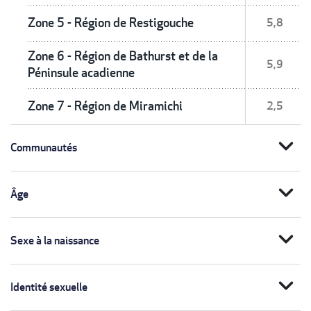
Zone 5 - Région de Restigouche
5,8
Zone 6 - Région de Bathurst et de la
5,9
Péninsule acadienne
Zone 7 - Région de Miramichi
2,5
expand_more
Communautés
expand_more
Âge
expand_more
Sexe à la naissance
expand_more
Identité sexuelle