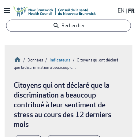
Aller
EN
FR
au
contenu
Rechercher
principal
Accueil
Indicateurs
Données
Citoyens qui ont déclaré
que la discrimination a beaucoup c…
Fil
d'Ariane
Citoyens qui ont déclaré que la
discrimination a beaucoup
contribué à leur sentiment de
stress au cours des 12 derniers
mois