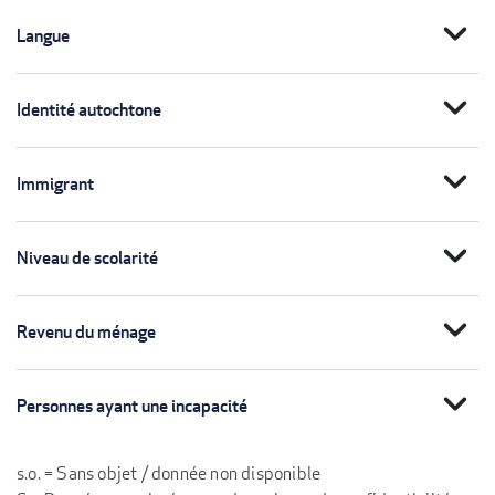
expand_more
Langue
expand_more
Identité autochtone
expand_more
Immigrant
expand_more
Niveau de scolarité
expand_more
Revenu du ménage
expand_more
Personnes ayant une incapacité
s.o. = Sans objet / donnée non disponible