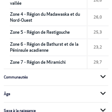
26,6
vallée
Zone 4 - Région du Madawaska et du
26,0
Nord-Ouest
Zone 5 - Région de Restigouche
25,3
Zone 6 - Région de Bathurst et de la
23,2
Péninsule acadienne
Zone 7 - Région de Miramichi
29,7
expand_more
Communautés
expand_more
Âge
expand_more
Sexe à la naissance