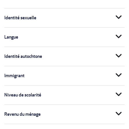
expand_more
Identité sexuelle
expand_more
Langue
expand_more
Identité autochtone
expand_more
Immigrant
expand_more
Niveau de scolarité
expand_more
Revenu du ménage