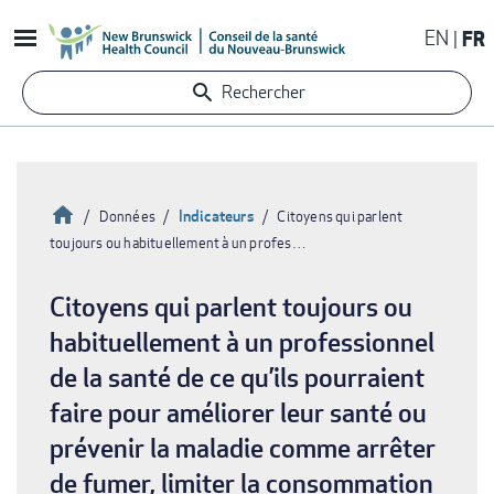
Aller
EN
FR
au
contenu
Rechercher
principal
Accueil
Indicateurs
Données
Citoyens qui parlent
toujours ou habituellement à un profes…
Fil
d'Ariane
Citoyens qui parlent toujours ou
habituellement à un professionnel
de la santé de ce qu’ils pourraient
faire pour améliorer leur santé ou
prévenir la maladie comme arrêter
de fumer, limiter la consommation