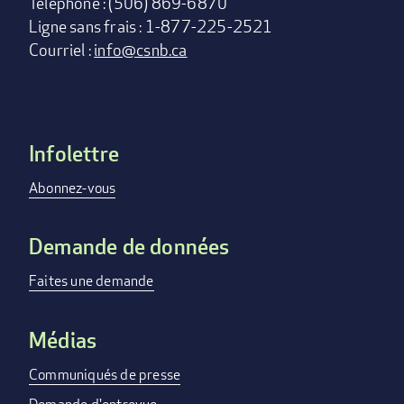
Téléphone : (506) 869-6870
Ligne sans frais : 1-877-225-2521
Courriel :
info@csnb.ca
Infolettre
Footer
menu
Abonnez-vous
Demande de données
Faites une demande
Médias
Communiqués de presse