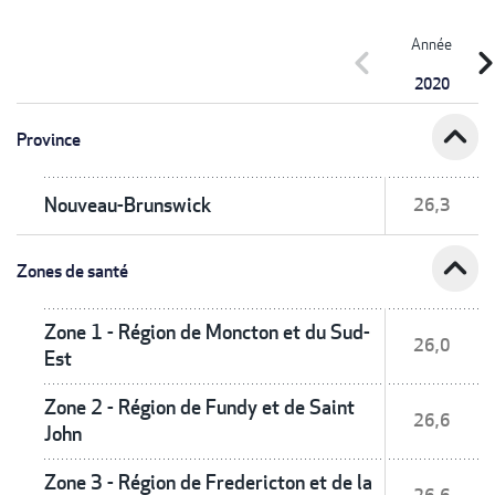
Année
chevron_left
chevron_r
2020
expand_less
Province
Nouveau-Brunswick
26,3
expand_less
Zones de santé
Zone 1 - Région de Moncton et du Sud-
26,0
Est
Zone 2 - Région de Fundy et de Saint
26,6
John
Zone 3 - Région de Fredericton et de la