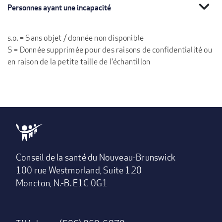
expand_more
Personnes ayant une incapacité
s.o. = Sans objet / donnée non disponible
S = Donnée supprimée pour des raisons de confidentialité ou
en raison de la petite taille de l'échantillon
Conseil de la santé du Nouveau-Brunswick
100 rue Westmorland, Suite 120
Moncton, N.-B. E1C 0G1