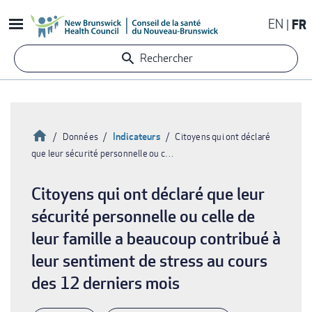
Aller
EN
FR
au
contenu
Rechercher
principal
Accueil
Indicateurs
Données
Citoyens qui ont déclaré
que leur sécurité personnelle ou c…
Fil
d'Ariane
Citoyens qui ont déclaré que leur
sécurité personnelle ou celle de
leur famille a beaucoup contribué à
leur sentiment de stress au cours
des 12 derniers mois