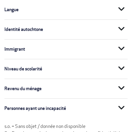
expand_more
Langue
expand_more
Identité autochtone
expand_more
Immigrant
expand_more
Niveau de scolarité
expand_more
Revenu du ménage
expand_more
Personnes ayant une incapacité
s.o. = Sans objet / donnée non disponible