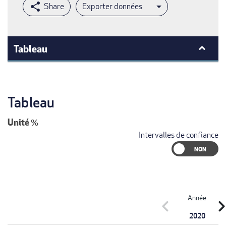
Exporter données
Tableau
Tableau
Unité
%
Intervalles de confiance
Année
chevron_left
chevron_r
2020