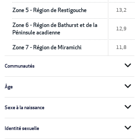
Zone 5 - Région de Restigouche
13,2
Zone 6 - Région de Bathurst et de la
12,9
Péninsule acadienne
Zone 7 - Région de Miramichi
11,8
expand_more
Communautés
expand_more
Âge
expand_more
Sexe à la naissance
expand_more
Identité sexuelle