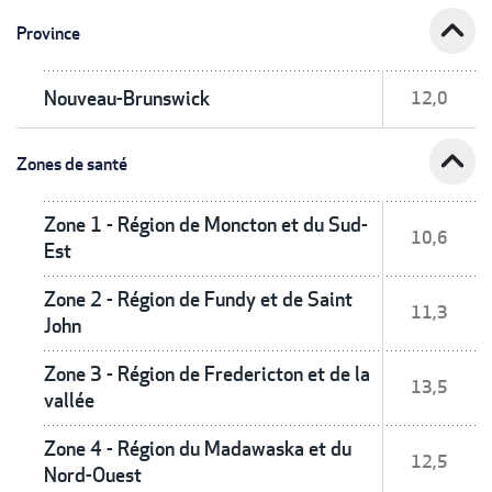
expand_less
Province
Nouveau-Brunswick
12,0
expand_less
Zones de santé
Zone 1 - Région de Moncton et du Sud-
10,6
Est
Zone 2 - Région de Fundy et de Saint
11,3
John
Zone 3 - Région de Fredericton et de la
13,5
vallée
Zone 4 - Région du Madawaska et du
12,5
Nord-Ouest